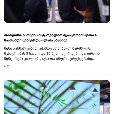
ამ ბმულზე.(R)
თბილისი-ბათუმის მატარებლით მგზავრობის დრო 4
საათამდე შემცირდა - ლაშა აბაშიძე
მისი განმარტებით, აქამდე აღნიშნულ მარშრუტზე
მგზავრობას 5 საათი და 30 წუთი სჭირდებოდა, დროის
შემცირება კი ლიანდაგსა და ინფრასტრუქტურაზე
ჩატარებულმა კაპიტალურმა სამუშაოებმა გახადა
8:53
შესაძლებელი.„ეს საკმაოდ მნიშვნელოვანი გაუმჯობესებაა.
ბოლო პერიოდის განმავლობაში, ლიანდაგსა და
ინფრასტრუქტურაზე მნიშვნელოვანი კაპიტალური
სამუშაოები ჩავატარეთ, რომელმაც საშუალება მოგვცა,
გარკვეულ მონაკვეთებზე სიჩქარეები გაგვეზარდა,
მოგვეხსნა შეზღუდვები და თბილისიდან ბათუმში
უსაფრთხოდ, 4 საათში ვიმგზავროთ“, - აღნიშნა ლაშა
აბაშიძემ.„საქართველოს რკინიგზის“ ხელმძღვანელის
თქმით, პარალელურად აქტიურად მიმდინარეობს