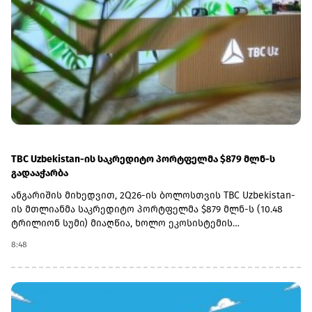
სადგურების ინფრასტრუქტურის განახლებაც. კომპანიის
მიზანია, სრულად მოაწესრიგოს როგორც მაგისტრალური,
ისე საგარეუბნო სადგურები.„ფაქტობრივად უკვე
მიმდინარეობს 5-7 სადგურის რეაბილიტაცია, წელს კიდევ 5
სადგურის დამატებას ვგეგმავთ, ხოლო მომავალ წელს
სადგურების რეაბილიტაციის პროცესი სრულად უნდა
დავასრულოთ“, - განაცხადა აბაშიძემ.
TBC Uzbekistan-ის საკრედიტო პორტფელმა $879 მლნ-ს
გადააჭარბა
ანგარიშის მიხედვით, 2Q26-ის ბოლოსთვის TBC Uzbekistan-
ის მთლიანმა საკრედიტო პორტფელმა $879 მლნ-ს (10.48
ტრილიონ სუმი) მიაღწია, ხოლო ეკოსისტემის
ყოველთვიურად აქტიური მომხმარებლების (MAU)
8:48
რაოდენობა 5.8 მილიონამდე გაიზარდა.ამასთან, კომპანიის
საგადახდო ოპერაციების მოცულობა 2Q26-ში წლიურად
45%-ით გაიზარდა და $3.25 მლრდ-ს (38.8 ტრილიონ სუმი)
გადააჭარბა, რაც უზბეკეთის მთლიანი საგადახდო ბაზრის
20%-ზე მეტს შეადგენს.2Q26-ში TBC Uzbekistan-ის წმინდა