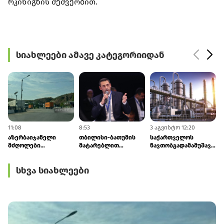
რკინიგზის მეშვეობით.
სიახლეები ამავე კატეგორიიდან
11:08
8:53
3 აგვისტო 12:20
3
აზერბაიჯანელი
თბილისი-ბათუმის
საქართველოს
მძღოლები
მატარებლით
ნავთობგადამამუშავებე
საქართველოს
მგზავრობის დრო 4
ქარხანა ყაზახეთისა
საბაჟოზე
საათამდე შემცირდა -
და ლიბიის ნავთობზე
სხვა სიახლეები
შეფერხებაზე ჩივიან
ლაშა აბაშიძე
გადადის
- ბაქომ თბილისს
დიპლომატიური
ნოტით მიმართა