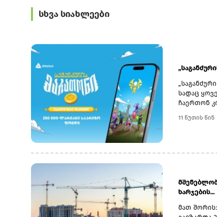
სხვა სიახლეები
„საგანძური
„საგანძური
სადაც ყოვ
ჩაერთონ კ
ყოველდღიუ
11 წუთის წინ
საპრიზო ფ
ამ ეტაპზე,
თუმცა, მთ
დაგროვება
იბრძოლოს.
ამისთვის 
გამარჯვებ
მშენებლობ
თითოეულ მ
ხარჯების...
პოზიციები.
მათ შორის
ვინ დაიწყ