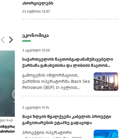
ახორციელებს
23 ივლისი 12:07
ეკონომიკა
3 აგვისტო 12:20
საქართველოს ნავთობგადამამუშავებელი
ქარხანა ყაზახეთისა და ლიბიის ნავთობ...
გამოცემის ინფორმაციით,
ქარხნის ოპერატორმა Black Sea
Petroleum (BSP) 31 ივლისს
დაადასტურა, რომ დაიწყო
ნედლეულის მომწოდებლების
დივერსიფიკაციის სტრატეგიის
3 აგვისტო 11:14
განხორციელება, რომლის
შავი ზღვის წყალქვეშა კაბელის პროექტი
მიზანია საწარმოს სრული
5 აგვისტო 11:16
5 აგვისტო 10:57
განვითარების ეტაპზე გადავიდა
გადასვლა არარუსული
დია
სავალუტო იპოთეკა გაიაფდა
თიბისის მობა
წარმოშობის ნავთობის
საფონდო ბირჟა
პროექტის ოპერატორი
გადამუშავებაზე.მედიის