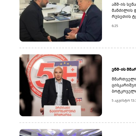
აშშ-ის სენ
მანძილის დ
რუსეთის ტ
განხორციე
6:25
ინფორმაცი
განხორციე
ექსპორტი 
გაზარდა.ა
უკრაინას 
იერიშების
ტერიტორია
ენმ-ის მმ
მაგიდასთა
იღებს სარ
მმართველო
დაკავშირე
ცისკარიშვი
ბოტკოველი
შეეხება პ
5 აგვისტო 13:
განცხადებ
მონაწილეო
გააგრძელე