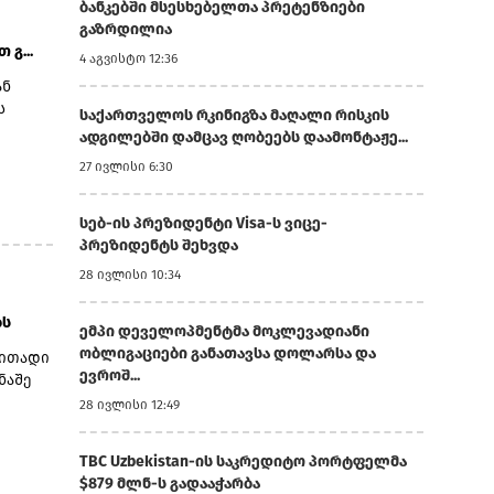
.1% წ/
ბანკებში მსესხებელთა პრეტენზიები
რდული
გაზრდილია
გ...
 მლნ-
4 აგვისტო 12:36
ან
ან
ს
საქართველოს რკინიგზა მაღალი რისკის
ადგილებში დამცავ ღობეებს დაამონტაჟე...
ლ
14.2%-
27 ივლისი 6:30
2 მლნ-
სებ-ის პრეზიდენტი Visa-ს ვიცე-
 მლნ
პრეზიდენტს შეხვდა
 მლნ-
28 ივლისი 10:34
 მლნ).
დიამ
ბს
ემპი დეველოპმენტმა მოკლევადიანი
ლად
ობლიგაციები განათავსა დოლარსა და
რითადი
%-ით
ევროშ...
ნაშე
სის
28 ივლისი 12:49
ან
8.8%,
TBC Uzbekistan-ის საკრედიტო პორტფელმა
ტარიფო
$879 მლნ-ს გადააჭარბა