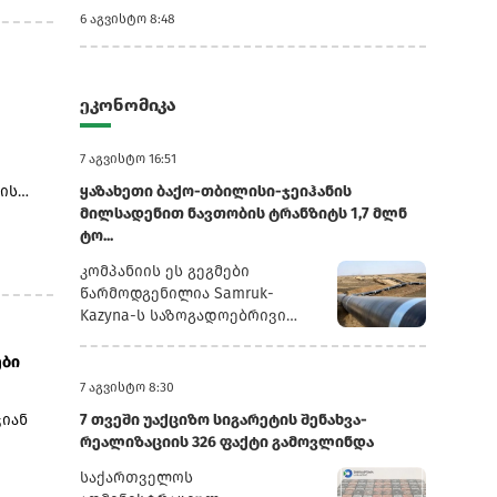
6 აგვისტო 8:48
4
რტული
ილიდან
ეკონომიკა
ხვა
7 აგვისტო 16:51
 ხოლო
ის
ყაზახეთი ბაქო-თბილისი-ჯეიჰანის
მილსადენით ნავთობის ტრანზიტს 1,7 მლნ
ქსიკა
ტო...
ლი
კომპანიის ეს გეგმები
წარმოდგენილია Samruk-
ნეთში -
Kazyna-ს საზოგადოებრივი
ივ
საბჭოს სხდომაზე წარდგენილ
ონია
პრეზენტაციაში, რომელსაც
ები
რუსული სააგენტო
7 აგვისტო 8:30
კიდევ
„ინტერფაქსი“ ავრცელებს.2025
ი
ჯიან
7 თვეში უაქციზო სიგარეტის შენახვა-
წლის განმავლობაში
რეალიზაციის 326 ფაქტი გამოვლინდა
„ყაზმუნაიგაზმა“ ბაქო-
თბილისი-ჯეიჰანის
საქართველოს
მილსადენით 1,3 მლნ ტონა