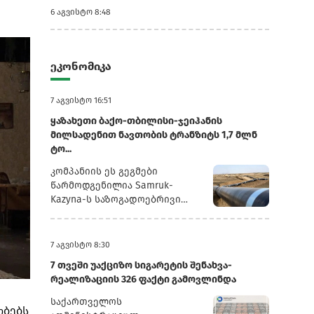
6 აგვისტო 8:48
ეკონომიკა
7 აგვისტო 16:51
ყაზახეთი ბაქო-თბილისი-ჯეიჰანის
მილსადენით ნავთობის ტრანზიტს 1,7 მლნ
ტო...
კომპანიის ეს გეგმები
წარმოდგენილია Samruk-
Kazyna-ს საზოგადოებრივი
საბჭოს სხდომაზე წარდგენილ
პრეზენტაციაში, რომელსაც
რუსული სააგენტო
7 აგვისტო 8:30
„ინტერფაქსი“ ავრცელებს.2025
7 თვეში უაქციზო სიგარეტის შენახვა-
წლის განმავლობაში
რეალიზაციის 326 ფაქტი გამოვლინდა
„ყაზმუნაიგაზმა“ ბაქო-
თბილისი-ჯეიჰანის
საქართველოს
ობებს
მილსადენით 1,3 მლნ ტონა