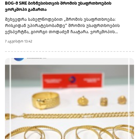
BOG-მ SME ბიზნესისთვის შრომის უსაფრთხოების
ვორკშოპი გამართა
შეხვედრა სახელწოდებით „შრომის უსაფრთხოება:
რისკიდან უპირატესობამდე“ შრომის უსაფრთხოების
ექსპერტმა, გიორგი თოდაძემ ჩაატარა. ვორკშოპის
ფარგლებში მონაწილეებმა მიიღეს პრაქტიკული ცოდნა
7 აგვისტო 13:42
იმის შესახებ, თუ როგორ იქცევა უსაფრთხოების
სტანდარტების დანერგვა ბიზნესის მდგრადი
განვითარების, ფინანსური სტაბილურობისა და
რეპუტაციის გაძლიერების ინსტრუმენტად.ღონისძიებაზე
განხილული იყო ისეთი მნიშვნელოვანი საკითხები,
როგორიცაა უსაფრთხოების ეკონომიკა და ინვესტიციის
უკუგება (ROI); როგორ გადაიქცეს უსაფრთხოება ბიზნესის
სტრატეგიულ უპირატესობად; თანამშრომელთა
რესურსების მართვა; ლიდერის როლი უსაფრთხოების
კულტურის ჩამოყალიბებაში და ნდობაზე დაფუძნებული
სამუშაო გარემოს შექმნა.მონაწილეებმა ასევე მიიღეს
პრაქტიკული რეკომენდაციები კრიზისების მართვისა და
ბიზნესის უწყვეტობის დაგეგმვის (BCP) მიმართულებით -
როგორ მოემზადონ კომპანიები ფორსმაჟორული
სიტუაციებისთვის და შეამცირონ შესაძლო ფინანსური თუ
ოპერაციული რისკები.„საქართველოს ბანკი მცირე და