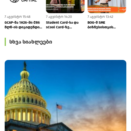
7 აგვისტო 15:48
7 აგვისტო 14:20
7 აგვისტო 13:42
7
GCAP-მა 1H26-ში ₾86
Student Card-სა და
BOG-მ SME
მლნ-ის დივიდენდი
sCool Card-ზე
ბიზნესისთვის
მიიღო
ქუთაისში
შრომის
ტრანსპორტზე
უსაფრთხოების
სხვა სიახლეები
შეღავათიანი ტარიფი
ვორკშოპი გამართა
იმოქმედებს