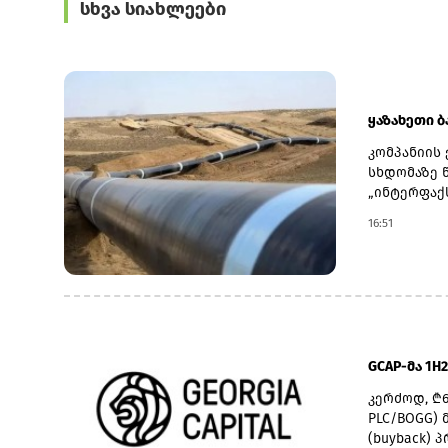
სხვა სიახლეები
ყაზახეთი ბ
კომპანიის 
სხდომაზე 
„ინტერფაქს
თბილისი-ჯე
16:51
2026 წელს 
კილომეტრი
ზღვის ნავ
ჯეიჰანის 
თურქეთის 
საექსპორტ
თბილისი-ჯ
GCAP-მა 1H
რადგან ქვ
რუსეთის გ
კერძოდ, ₾61
შემცირება
PLC/BOGG) 
თბილისი-ჯ
(buyback) 