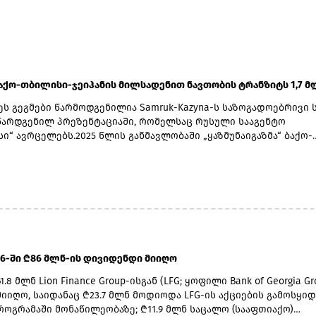
აქო-თბილისი-ჯეიჰანის მილსადენით ნავთობის ტრანზიტს 1,7 მლ
ეს გეგმები წარმოდგენილია Samruk-Kazyna-ს საზოგადოებრივი 
წარდგენილ პრეზენტაციაში, რომელსაც რუსული სააგენტო
ი“ ავრცელებს.2025 წლის განმავლობაში „ყაზმუნაიგაზმა“ ბაქო-
იჰანის მილსადენით 1,3 მლნ ტონა ნავთობი გადაზიდა. შესაბამ
ზრდა დაახლოებით 31%-ს შეადგენს.დაახლოებით 1,7 ათასი
ს სიგრძის ბაქო-თბილისი-ჯეიჰანის მილსადენი აკავშირებს კა
თობის საბადოებს თურქეთის ხმელთაშუა ზღვის სანაპიროზე მდ
პორტთან. მარშრუტი გადის აზერბაიჯანის, საქართველოსა და
ტერიტორიებზე და წარმოადგენს ერთ-ერთ მთავარ ალტერნატ
ო მიმართულებას კასპიის რეგიონისთვის.ყაზახეთისთვის ბაქო-
ეიჰანის მიმართულების მნიშვნელობა ბოლო წლებში გაიზარდა
26-ში ₾86 მლნ-ის დივიდენდი მიიღო
ეყანა ცდილობს ნავთობის ექსპორტის დივერსიფიცირებას და
ავლით არსებულ მარშრუტებზე დამოკიდებულების
.8 მლნ Lion Finance Group-ისგან (LFG; ყოფილი Bank of Georgia Gr
ს.საქართველოსთვის ყაზახური ნავთობის მოცულობების ზრდა ბ
მიიღო, საიდანაც ₾23.7 მლნ მოდიოდა LFG-ის აქციების გამოსყი
ეიჰანის სისტემაში ნიშნავს სატრანზიტო როლის გაძლიერებას
პროგრამაში მონაწილეობაზე; ₾11.9 მლნ საცალო (სააფთიაქო)