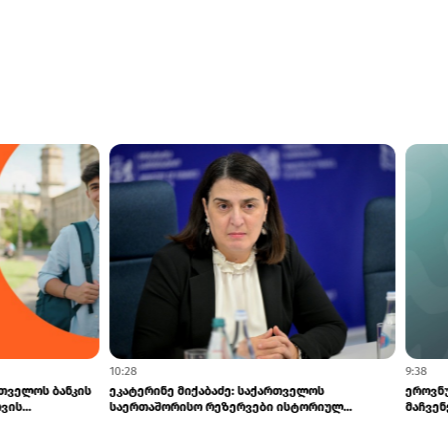
13:42
ა და sCool Card-ზე ქუთაისში
BOG-მ SME ბიზნესისთვის შრომის
შეღავათიანი ტარი...
უსაფრთხოების ვორკშოპი გამართა