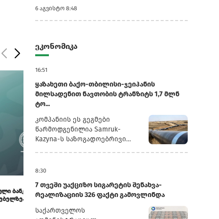
6 აგვისტო 8:48
ეკონომიკა
16:51
ყაზახეთი ბაქო-თბილისი-ჯეიჰანის
მილსადენით ნავთობის ტრანზიტს 1,7 მლნ
ტო...
კომპანიის ეს გეგმები
წარმოდგენილია Samruk-
Kazyna-ს საზოგადოებრივი
საბჭოს სხდომაზე წარდგენილ
პრეზენტაციაში, რომელსაც
რუსული სააგენტო
8:30
„ინტერფაქსი“ ავრცელებს.2025
11:22
10:28
7 თვეში უაქციზო სიგარეტის შენახვა-
წლის განმავლობაში
ისწავლე საზღვარგარეთ საქართველოს ბანკის
ეკატერინე მიქ
რეალიზაციის 326 ფაქტი გამოვლინდა
„ყაზმუნაიგაზმა“ ბაქო-
სტიპენდიით - მოსწავლეებისთვის...
საერთაშორისო
მაქსიმ...
თბილისი-ჯეიჰანის
საქართველოს
მილსადენით 1,3 მლნ ტონა