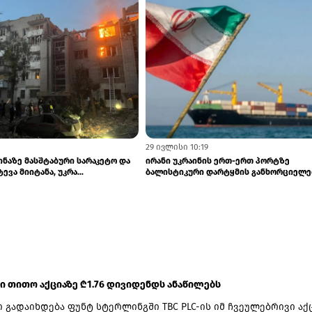
3
31 ივლისი 12:04
ნეჟში ჩრდილოეთ კორეულ
ზელენსკიმ ტრამპს Starlink-ის რუსეთი
ანაყოფს განათავსებს - Re...
ტერიტორიაზე გამოყენების ნებართვა..
 ში თითო აქციაზე ₾1.76 დივიდენდს ანაწილებს
 გადაიხდება ფუნტ სტერლინგში TBC PLC-ის იმ ჩვეულებრივი აქ