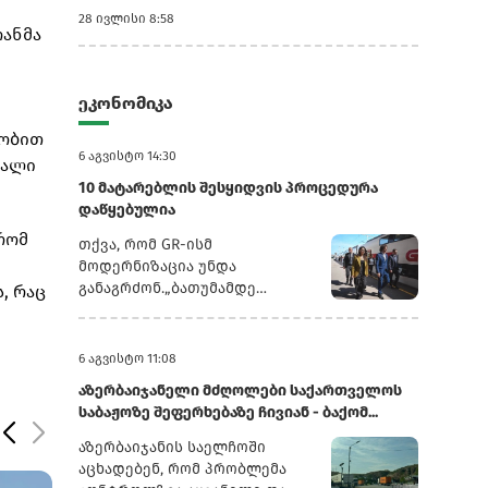
28 ივლისი 8:58
რანმა
ეკონომიკა
სობით
6 აგვისტო 14:30
ხალი
10 მატარებლის შესყიდვის პროცედურა
დაწყებულია
რომ
თქვა, რომ GR-ისმ
მოდერნიზაცია უნდა
განაგრძონ.„ბათუმამდე
, რაც
ვიმგზავრეთ მატარებლით,
რომელიც ახალი სიჩქარით
მოძრაობს. მგზავრობის დრო
6 აგვისტო 11:08
იყო 5,5 სთ შემცირებულია 4
აზერბაიჯანელი მძღოლები საქართველოს
სთ-მდე. ერთ წელში
საბაჟოზე შეფერხებაზე ჩივიან - ბაქომ...
ფუნდამენტური ცვლილებები
განხორციელდა. კიდევ
აზერბაიჯანის საელჩოში
ძალიან ბევრი რამ არის
აცხადებენ, რომ პრობლემა
დაგეგმილი, რაზეც