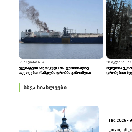
6 აგვისტო 6:25
5 აგვისტო 10:2
აშშ უკრაინასთან სადაზვერვო მონაცემების
რუსეთი ვორო
გაზიარებას ზრდის
სარაკეტო ქვედ
სხვა სიახლეები
TBC 2Q26 -
დივიდენდი