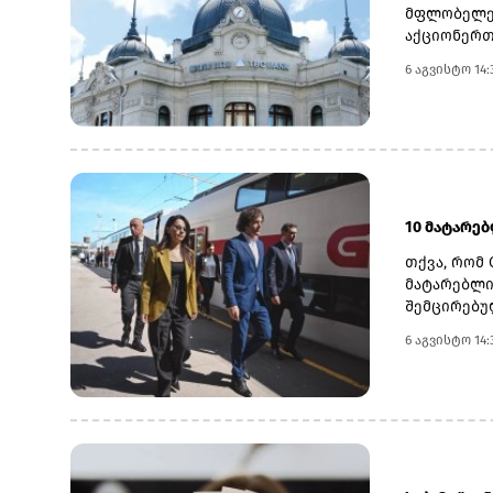
მფლობელებ
აქციონერთ
22 ოქტომბ
6 აგვისტო 14:
თარიღად 6
დასახელდა
გადასახდე
სებ-ის მი
მაჩვენებლ
ნოემბრის 
10 მატარე
თქვა, რომ 
მატარებლი
შემცირებუ
განხორციე
6 აგვისტო 14:
საზოგადოე
სათანადო 
კობახიძემ
ინფრასტრუ
მაგისტრალ
მოიხსნა.რ
კაპიტალურ