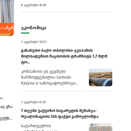
6 აგვისტო 8:48
ეკონომიკა
7 აგვისტო 10:28
7 აგვისტო 9:38
7 აგვისტო 16:51
ბანკის
ეკატერინე მიქაბაძე: საქართველოს
ეროვნული ბან
საერთაშორისო რეზერვები ისტორიულ
მაჩვენებელზეა
ყაზახეთი ბაქო-თბილისი-ჯეიჰანის
მაქსიმ...
მილსადენით ნავთობის ტრანზიტს 1,7 მლნ
ტო...
კომპანიის ეს გეგმები
წარმოდგენილია Samruk-
Kazyna-ს საზოგადოებრივი
საბჭოს სხდომაზე წარდგენილ
პრეზენტაციაში, რომელსაც
..
რუსული სააგენტო
7 აგვისტო 8:30
აც გზა
„ინტერფაქსი“ ავრცელებს.2025
7 თვეში უაქციზო სიგარეტის შენახვა-
წლის განმავლობაში
რეალიზაციის 326 ფაქტი გამოვლინდა
ექტზე,
„ყაზმუნაიგაზმა“ ბაქო-
 და
თბილისი-ჯეიჰანის
საქართველოს
მილსადენით 1,3 მლნ ტონა