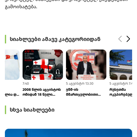
გამოიხატება.
სიახლეები ამავე კატეგორიიდან
8:53
7:40
5 აგვისტო 13:30
5
საფრანგეთი,
2008 წლის აგვისტოს
ენმ-ის
გერმანია, იტალია და
ომიდან 18 წელი
მმართველობითი
ბრიტანეთი: რუსეთმა
გავიდა - ფინეთი და
საბჭოს
უნდა შეწყვიტოს
ლატვია
ხელმძღვანელი
სხვა სიახლეები
საქართველოს
საქართველოს
ირაკლი
ოკუპაცია
სუვერენიტეტსა და
ფავლენიშვილი
ტერიტორიულ
გახდა
მთლიანობას მხარს
უჭერენ