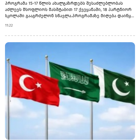
პროგრამა 15-17 წლის ახალგაზრდებს შესაძლებლობას
აძლევს მსოფლიოს მასშტაბით 17 ქვეყანაში, 18 პარტნიორ
სკოლაში გააგრძელონ სწავლა.პროგრამაზე მიღება დაიწყო
და 30 სექტემბერს დასრულდება. რეგისტრაციისთვის
11:22
ეწვიეთ ვებგვერდს. ინფორმაციისთვის, გაერთიანებული
მსოფლიო სკოლები (UWC) წარმოადგენს საერთაშორისო
საგანმანათლებლო მოძრაობას ახალგაზრდებისთვის,
რომლის მიზანია, განათლება გამოიყენოს როგორც ძალა
სხვადასხვა ერისა და კულტურის დასაახლოებლად და ამ
გზით შეუწყოს ხელი მშვიდობიანი და მდგრადი მომავლის
შექმნას. UWC მსოფლიოს სხვადასხვა კონტინენტის 18
საერთაშორისო სკოლასა და კოლეჯს აერთიანებს.
პროგრამის ფარგლებში სწავლება მიმდინარეობს 17
სხვადასხვა ქვეყანაში, მათ შორის − კანადაში, აშშ-ში,
ჩინეთში, იაპონიაში, ტაილანდში, გერმანიასა და
იტალიაში.საქართველოს ბანკმა UWC Georgia-სთან
თანამშრომლობა 2025 წელს დაიწყო და უკვე გამოავლინა 2
სტიპენდიატი. საქართველოს ბანკის მხარდაჭერით,
ქართველ მოსწავლეებს აქვთ უნიკალური შესაძლებლობა,
დაეუფლონ საერთაშორისო ბაკალავრიატის (IB) პროგრამას
და იცხოვრონ მულტიკულტურულ გარემოში
თანატოლებთან ერთად.საქართველოს ბანკის მიერ