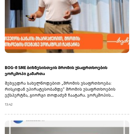
BOG-მ SME ბიზნესისთვის შრომის უსაფრთხოების
ვორკშოპი გამართა
შეხვედრა სახელწოდებით „შრომის უსაფრთხოება:
რისკიდან უპირატესობამდე“ შრომის უსაფრთხოების
ექსპერტმა, გიორგი თოდაძემ ჩაატარა. ვორკშოპის
ფარგლებში მონაწილეებმა მიიღეს პრაქტიკული ცოდნა
13:42
იმის შესახებ, თუ როგორ იქცევა უსაფრთხოების
სტანდარტების დანერგვა ბიზნესის მდგრადი
განვითარების, ფინანსური სტაბილურობისა და
რეპუტაციის გაძლიერების ინსტრუმენტად.ღონისძიებაზე
განხილული იყო ისეთი მნიშვნელოვანი საკითხები,