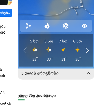
ებს,
ხებ
ს
თის
დევ
ყველაზე კითხვადი
დონის