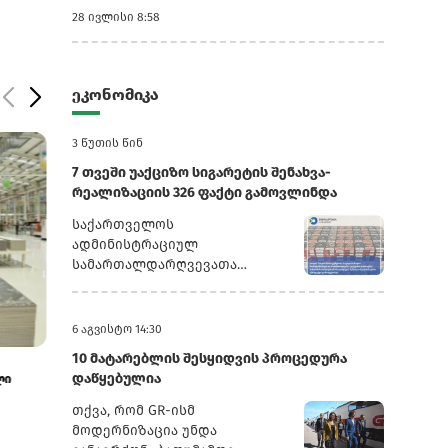
28 ივლისი 8:58
ეკონომიკა
3 წუთის წინ
7 თვეში უაქციზო სიგარეტის შენახვა-
რეალიზაციის 326 ფაქტი გამოვლინდა
საქართველოს
ადმინისტრაციულ
სამართალდარღვევათა
კოდექსის 192-ე მუხლის მე-5
ნაწილის შესაბამისად,
კანონდამრღვევ მოქალაქეებს
6 აგვისტო 14:30
ჩამოერთვათ უაქციზო
10 მატარებლის შესყიდვის პროცედურა
23 ივლისი 12:07
17 ივლისი 11:02
საქონელი.176 ფაქტზე,
დაწყებულია
ლი
ჯივიპი რუსთავში, აღმაშენებელზე
უმსხვილესი მ
სამართალდამრღვევი პირების
.
სარეაბილიტაციო სამუშაოებს ახორციელებს
ინფრასტრუქტურ
მიმართ საქართველოს
თქვა, რომ GR-ისმ
მოტორსი...
ადმინისტრაციულ
მოდერნიზაცია უნდა
სამართალდარღვევათა