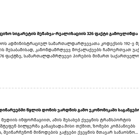
ქციზო სიგარეტის შენახვა-რეალიზაციის 326 ფაქტი გამოვლინდა
ოს ადმინისტრაციულ სამართალდარღვევათა კოდექსის 192-ე 
ლის შესაბამისად, კანონდამრღვევ მოქალაქეებს ჩამოერთვათ უა
176 ფაქტზე, სამართალდამრღვევი პირების მიმართ საქართველ
აციულ სამართალდარღვევათა კოდექსის 1552 მუხლის შესაბამი
ინისტრაციული სამართალდარღვევის ოქმები და საქმის მასალე
ეობის მიხედვით სასამართლოს გადაეგზავნა.9 ფაქტზე საქარ
დო კოდექსის 271-ე მუხლის მე-7 ნაწილის შესაბამისად, საქმის
საქართველოს ფინანსთა სამინისტროს საგამოძიებო სამსახურს
ნა, ხოლო დანარჩენი 141 ფაქტი ჩაითვალა არაიდენტიფიცირებუ
 და შედგა ამოღების ოქმები.
დინარეებში წყლის დონის ვარდნის გამო ეკონომიკაში საგანგებო 
 მედიის ინფორმაციით, ამის შესახებ ქვეყნის ტრანსპორტის
შტეფენ ბილგერმა განაცხადა.მისი თქმით, ზომები კომპანიებს
, შეინარჩუნონ მიწოდების ჯაჭვები ქვეყნის მთავარ სანაოსნო
ე – რაინზე, დუნაისა და ელბაზე, სადაც წყლის დონე კრიტიკულ