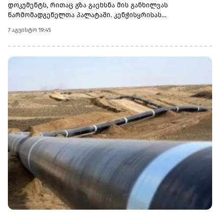
დოკუმენტს, რითაც გზა გაეხსნა მის განხილვას
წარმომადგენელთა პალატაში. კენჭისყრისას
თავდაპირველი დათვლით დაფიქსირდა 68 ხმა 9-ის
7 აგვისტო 19:45
წინააღმდეგ კანონპროექტზე, სახელწოდებით „ლინდსი ო.
გრემის 2026 წლის სანქციების აქტი რუსეთისა და ირანის
წინააღმდეგ“. საბოლოო დათვლით შედეგი 86 ხმა 11-ის
წინააღმდეგ აღმოჩნდა.დოკუმენტს ახლა
წარმომადგენელთა პალატა განიხილავს, რის შემდეგაც მას
აშშ-ის პრეზიდენტმა დონალდ ტრამპმა უნდა მოაწეროს
ხელი. უცნობია, როდის განიხილავს კანონპროექტს
პალატა.კანონპროექტის ინიციატორად დასახელებულია
სენატორი ლინდსი გრემი, რომელიც 2026 წლის 11 ივლისს
გარდაიცვალა. „ეს კანონი პუტინს მტკივნეულ ადგილზე
ურტყამს“, - განაცხადა მისმა დამ დარლინ გრემ ნორდონმა,
რომელმაც სენატში მისი ადგილი დაიკავა.„დღეს ზელენსკი
ამას უკრაინიდან აკვირდება, ხოლო პუტინი - მოსკოვიდან“,
- განაცხადა სენატორმა რიჩარდ ბლუმენთალმა,
დემოკრატმა კონექტიკუტის შტატიდან, რომელიც სამხრეთ
კაროლინას აწგანსვენებულ სენატორ ლინდსი გრემთან
ერთად მუშაობდა სანქციების პაკეტზე. „მინდა ვიფიქრო,
რომ ლინდსი გრემიც ხედავს ამას “, - თქვა ბლუმენთალმა.
„დღეს ჩვენ უკრაინის ხალხს ვეუბნებით: თქვენ მარტო არ