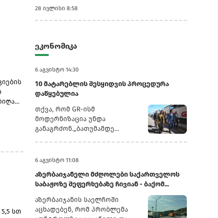
28 ივლისი 8:58
ეკონომიკა
6 აგვისტო 14:30
ციების
10 მატარებლის შესყიდვის პროცედურა
ს
დაწყებულია
რიღად
თქვა, რომ GR-ისმ
ს
მოდერნიზაცია უნდა
რი
განაგრძონ.„ბათუმამდე
ვიმგზავრეთ მატარებლით,
რსი
რომელიც ახალი სიჩქარით
აშუალო
მოძრაობს. მგზავრობის დრო
 6
6 აგვისტო 11:08
იყო 5,5 სთ შემცირებულია 4
აზერბაიჯანელი მძღოლები საქართველოს
სთ-მდე. ერთ წელში
საბაჟოზე შეფერხებაზე ჩივიან - ბაქომ...
ფუნდამენტური ცვლილებები
განხორციელდა. კიდევ
აზერბაიჯანის საელჩოში
ძალიან ბევრი რამ არის
აცხადებენ, რომ პრობლემა
5,5 სთ
დაგეგმილი, რაზეც