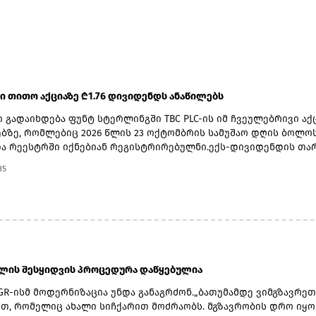
 ში თითო აქციაზე ₾1.76 დივიდენდს ანაწილებს
 გადაიხდება ფუნტ სტერლინგში TBC PLC-ის იმ ჩვეულებრივი აქ
ზე, რომლებიც 2026 წლის 23 ოქტომბრის სამუშაო დღის ბოლო
ა რეესტრში იქნებიან რეგისტრირებულნი.ექს-დივიდენდის თა
ერი, ჩანაწერის თარიღად 23 ოქტომბერი, ვალუტის კონვერტაციი
35
 ნოემბერი, ხოლო უშუალოდ გადახდის თარიღად კი 20 ნოემბე
.2026 წლის მეორე კვარტლის დივიდენდის ფუნტ სტერლინგში
ლად გამოსაყენებელი ლარი/ფუნტი სტერლინგის გაცვლითი კუ
ერ გამოქვეყნებული ოფიციალური გაცვლითი კურსის 5 დღიანი ს
ით განისაზღვრება, რომელიც მოიცავს 2026 წლის 2 ნოემბრიდან
ჩათვლით პერიოდს.
ბლის შესყიდვის პროცედურა დაწყებულია
GR-ისმ მოდერნიზაცია უნდა განაგრძონ.„ბათუმამდე ვიმგზავრეთ
თ, რომელიც ახალი სიჩქარით მოძრაობს. მგზავრობის დრო იყო 