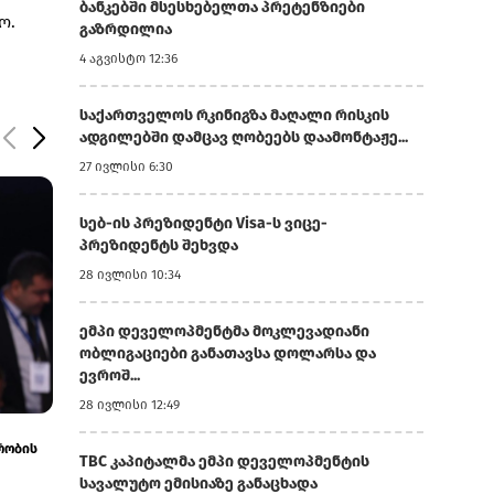
ბანკებში მსესხებელთა პრეტენზიები
ო.
გაზრდილია
4 აგვისტო 12:36
საქართველოს რკინიგზა მაღალი რისკის
ადგილებში დამცავ ღობეებს დაამონტაჟე...
27 ივლისი 6:30
სებ-ის პრეზიდენტი Visa-ს ვიცე-
პრეზიდენტს შეხვდა
28 ივლისი 10:34
ემპი დეველოპმენტმა მოკლევადიანი
ობლიგაციები განათავსა დოლარსა და
ევროშ...
28 ივლისი 12:49
3 აგვისტო 12:20
3 აგვისტო 11:14
რობის
საქართველოს ნავთობგადამამუშავებელი
შავი ზღვის წყ
TBC კაპიტალმა ემპი დეველოპმენტის
ქარხანა ყაზახეთისა და ლიბიის ნავთობ...
განვითარების 
სავალუტო ემისიაზე განაცხადა