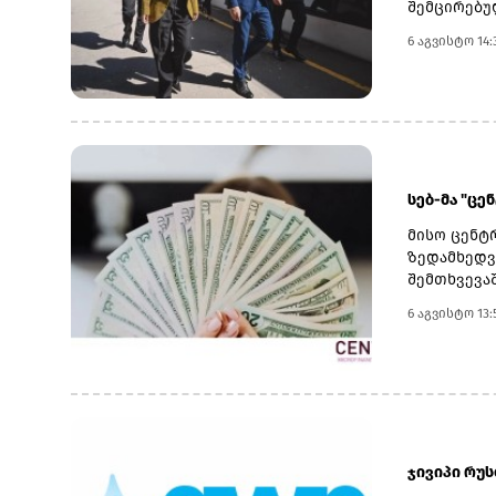
შემცირებუ
განხორციე
6 აგვისტო 14:
საზოგადოე
სათანადო 
კობახიძემ
ინფრასტრუ
მაგისტრალ
მოიხსნა.რ
კაპიტალურ
სებ-მა "ცე
შესყიდვის
მისო ცენტრ
ზედამხედვ
შემთხვევა
მიწოდებული
6 აგვისტო 13:
აქვს გადა
მოქალაქეო
კაპიტალით,
პორტფელით
ძირითადად
ჯივიპი რუ