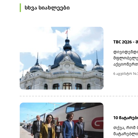
სხვა სიახლეები
TBC 2Q26 -
დივიდენდი
მფლობელებ
აქციონერთ
22 ოქტომბ
6 აგვისტო 14:
თარიღად 6
დასახელდა
გადასახდე
სებ-ის მი
მაჩვენებლ
ნოემბრის 
10 მატარე
თქვა, რომ 
მატარებლი