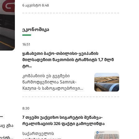
6 აგვისტო 8:48
ეკონომიკა
16:51
ყაზახეთი ბაქო-თბილისი-ჯეიჰანის
6 აგვისტო 11:08
6 აგვისტო 8:53
მილსადენით ნავთობის ტრანზიტს 1,7 მლნ
აზერბაიჯანელი მძღოლები საქართველოს
თბილისი-ბათუ
საბაჟოზე შეფერხებაზე ჩივიან - ბაქომ...
დრო 4 საათამდე
ტო...
კომპანიის ეს გეგმები
წარმოდგენილია Samruk-
Kazyna-ს საზოგადოებრივი
საბჭოს სხდომაზე წარდგენილ
პრეზენტაციაში, რომელსაც
რუსული სააგენტო
8:30
„ინტერფაქსი“ ავრცელებს.2025
..
7 თვეში უაქციზო სიგარეტის შენახვა-
წლის განმავლობაში
რეალიზაციის 326 ფაქტი გამოვლინდა
აც გზა
„ყაზმუნაიგაზმა“ ბაქო-
თბილისი-ჯეიჰანის
საქართველოს
ექტზე,
მილსადენით 1,3 მლნ ტონა