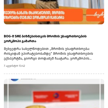
BOG-მ SME ბიზნესისთვის შრომის უსაფრთხოების
ვორკშოპი გამართა
შეხვედრა სახელწოდებით „შრომის უსაფრთხოება:
რისკიდან უპირატესობამდე“ შრომის უსაფრთხოების
ექსპერტმა, გიორგი თოდაძემ ჩაატარა. ვორკშოპის
ფარგლებში მონაწილეებმა მიიღეს პრაქტიკული ცოდნა
7 აგვისტო 13:42
იმის შესახებ, თუ როგორ იქცევა უსაფრთხოების
სტანდარტების დანერგვა ბიზნესის მდგრადი
განვითარების, ფინანსური სტაბილურობისა და
რეპუტაციის გაძლიერების ინსტრუმენტად.ღონისძიებაზე
განხილული იყო ისეთი მნიშვნელოვანი საკითხები,
როგორიცაა უსაფრთხოების ეკონომიკა და ინვესტიციის
უკუგება (ROI); როგორ გადაიქცეს უსაფრთხოება ბიზნესის
სტრატეგიულ უპირატესობად; თანამშრომელთა
რესურსების მართვა; ლიდერის როლი უსაფრთხოების