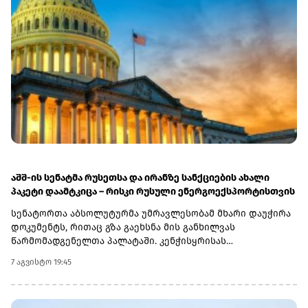
აშშ-ის სენატმა რუსეთსა და ირანზე სანქციების ახალი
პაკეტი დაამტკიცა – რისკი რუსული ენერგოექსპორტისთვის
სენატორთა აბსოლუტურმა უმრავლესობამ მხარი დაუჭირა
დოკუმენტს, რითაც გზა გაეხსნა მის განხილვას
წარმომადგენელთა პალატაში. კენჭისყრისას
თავდაპირველი დათვლით დაფიქსირდა 68 ხმა 9-ის
7 აგვისტო 19:45
წინააღმდეგ კანონპროექტზე, სახელწოდებით „ლინდსი ო.
გრემის 2026 წლის სანქციების აქტი რუსეთისა და ირანის
წინააღმდეგ“. საბოლოო დათვლით შედეგი 86 ხმა 11-ის