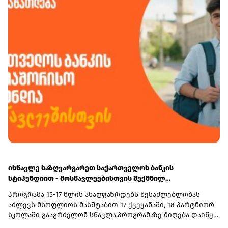
საქართველოს ფინანსთა სამინისტროს საგამოძიებო
მრავალფეროვან რესურსებს - ბიზნესკურსებს, კვლევებს
სამსახურს გადაეგზავნა, ხოლო 4 პირი საბაჟო კოდექსის
და სხვა საჭირო ინფორმაციას ბიზნესის გასავითარებლად.
168-ე მუხლის პირველი ნაწილის შესაბამისად სანქციის
სახით ჯამში - 36 205 ლარით დაჯარიმდა.
ისწავლე საზღვარგარეთ საქართველოს ბანკის
სტიპენდიით - მოსწავლეებისთვის შექმნილ
საერთაშორისო პროგრამაზე მიღება დაიწყო
პროგრამა 15-17 წლის ახალგაზრდებს შესაძლებლობას
აძლევს მსოფლიოს მასშტაბით 17 ქვეყანაში, 18 პარტნიორ
სკოლაში გააგრძელონ სწავლა.პროგრამაზე მიღება დაიწყო
და 30 სექტემბერს დასრულდება. რეგისტრაციისთვის