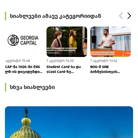
სიახლეები ამავე კატეგორიიდან
7 აგვისტო 15:48
7 აგვისტო 14:20
7 აგვისტო 13:42
7
GCAP-მა 1H26-ში ₾86
Student Card-სა და
BOG-მ SME
მლნ-ის დივიდენდი
sCool Card-ზე
ბიზნესისთვის
მიიღო
ქუთაისში
შრომის
ტრანსპორტზე
უსაფრთხოების
სხვა სიახლეები
შეღავათიანი ტარიფი
ვორკშოპი გამართა
იმოქმედებს