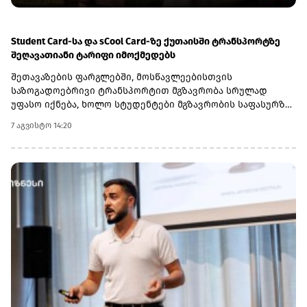
განპირობებული იქნება მათი მოგების მდგრადი ზრდით“, -
აცხადებს GCAP-ის CEO ირაკლი გილაური და აღნიშნავს,
რომ Lion Finance Group-ში ჯგუფის ინვესტიციიდან (14.9%-
Student Card-სა და sCool Card-ზე ქუთაისში ტრანსპორტზე
იანი წილობრივი მონაწილეობა) სავარაუდო დივიდენდური
შეღავათიანი ტარიფი იმოქმედებს
შემოსავლების გათვალისწინებით, მოსალოდნელია, რომ
შეთავაზების ფარგლებში, მოსწავლეებისთვის
ჯგუფი 2029 წლის ბოლომდე მნიშვნელოვან ჭარბ ფულად
საზოგადოებრივი ტრანსპორტით მგზავრობა სრულად
სახსრებს დააგროვებს.
უფასო იქნება, ხოლო სტუდენტები მგზავრობის საფასურზე
50%-იან შეღავათს მიიღებენ.
7 აგვისტო 14:20