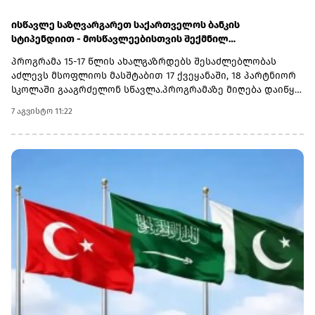
ისწავლე საზღვარგარეთ საქართველოს ბანკის
სტიპენდიით - მოსწავლეებისთვის შექმნილ
საერთაშორისო პროგრამაზე მიღება დაიწყო
პროგრამა 15-17 წლის ახალგაზრდებს შესაძლებლობას
აძლევს მსოფლიოს მასშტაბით 17 ქვეყანაში, 18 პარტნიორ
სკოლაში გააგრძელონ სწავლა.პროგრამაზე მიღება დაიწყო
და 30 სექტემბერს დასრულდება. რეგისტრაციისთვის
7 აგვისტო 11:22
ეწვიეთ ვებგვერდს. ინფორმაციისთვის, გაერთიანებული
მსოფლიო სკოლები (UWC) წარმოადგენს საერთაშორისო
საგანმანათლებლო მოძრაობას ახალგაზრდებისთვის,
რომლის მიზანია, განათლება გამოიყენოს როგორც ძალა
სხვადასხვა ერისა და კულტურის დასაახლოებლად და ამ
გზით შეუწყოს ხელი მშვიდობიანი და მდგრადი მომავლის
შექმნას. UWC მსოფლიოს სხვადასხვა კონტინენტის 18
საერთაშორისო სკოლასა და კოლეჯს აერთიანებს.
პროგრამის ფარგლებში სწავლება მიმდინარეობს 17
სხვადასხვა ქვეყანაში, მათ შორის − კანადაში, აშშ-ში,
ჩინეთში, იაპონიაში, ტაილანდში, გერმანიასა და
იტალიაში.საქართველოს ბანკმა UWC Georgia-სთან
თანამშრომლობა 2025 წელს დაიწყო და უკვე გამოავლინა 2
სტიპენდიატი. საქართველოს ბანკის მხარდაჭერით,
ქართველ მოსწავლეებს აქვთ უნიკალური შესაძლებლობა,