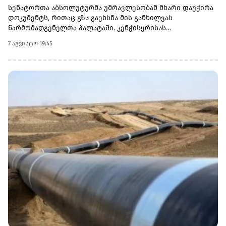
სენატორთა აბსოლუტურმა უმრავლესობამ მხარი დაუჭირა
დოკუმენტს, რითაც გზა გაეხსნა მის განხილვას
წარმომადგენელთა პალატაში. კენჭისყრისას
თავდაპირველი დათვლით დაფიქსირდა 68 ხმა 9-ის
7 აგვისტო 19:45
წინააღმდეგ კანონპროექტზე, სახელწოდებით „ლინდსი ო.
გრემის 2026 წლის სანქციების აქტი რუსეთისა და ირანის
წინააღმდეგ“. საბოლოო დათვლით შედეგი 86 ხმა 11-ის
წინააღმდეგ აღმოჩნდა.დოკუმენტს ახლა
წარმომადგენელთა პალატა განიხილავს, რის შემდეგაც მას
აშშ-ის პრეზიდენტმა დონალდ ტრამპმა უნდა მოაწეროს
ხელი. უცნობია, როდის განიხილავს კანონპროექტს
პალატა.კანონპროექტის ინიციატორად დასახელებულია
სენატორი ლინდსი გრემი, რომელიც 2026 წლის 11 ივლისს
გარდაიცვალა. „ეს კანონი პუტინს მტკივნეულ ადგილზე
ურტყამს“, - განაცხადა მისმა დამ დარლინ გრემ ნორდონმა,
რომელმაც სენატში მისი ადგილი დაიკავა.„დღეს ზელენსკი
ამას უკრაინიდან აკვირდება, ხოლო პუტინი - მოსკოვიდან“,
- განაცხადა სენატორმა რიჩარდ ბლუმენთალმა,
დემოკრატმა კონექტიკუტის შტატიდან, რომელიც სამხრეთ
კაროლინას აწგანსვენებულ სენატორ ლინდსი გრემთან
ერთად მუშაობდა სანქციების პაკეტზე. „მინდა ვიფიქრო,
რომ ლინდსი გრემიც ხედავს ამას “, - თქვა ბლუმენთალმა.