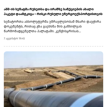
აშშ-ის სენატმა რუსეთსა და ირანზე სანქციების ახალი
პაკეტი დაამტკიცა – რისკი რუსული ენერგოექსპორტისთვის
სენატორთა აბსოლუტურმა უმრავლესობამ მხარი დაუჭირა
დოკუმენტს, რითაც გზა გაეხსნა მის განხილვას
წარმომადგენელთა პალატაში. კენჭისყრისას
თავდაპირველი დათვლით დაფიქსირდა 68 ხმა 9-ის
7 აგვისტო 19:45
წინააღმდეგ კანონპროექტზე, სახელწოდებით „ლინდსი ო.
გრემის 2026 წლის სანქციების აქტი რუსეთისა და ირანის
წინააღმდეგ“. საბოლოო დათვლით შედეგი 86 ხმა 11-ის
წინააღმდეგ აღმოჩნდა.დოკუმენტს ახლა
წარმომადგენელთა პალატა განიხილავს, რის შემდეგაც მას
აშშ-ის პრეზიდენტმა დონალდ ტრამპმა უნდა მოაწეროს
ხელი. უცნობია, როდის განიხილავს კანონპროექტს
პალატა.კანონპროექტის ინიციატორად დასახელებულია
სენატორი ლინდსი გრემი, რომელიც 2026 წლის 11 ივლისს
გარდაიცვალა. „ეს კანონი პუტინს მტკივნეულ ადგილზე
ურტყამს“, - განაცხადა მისმა დამ დარლინ გრემ ნორდონმა,
რომელმაც სენატში მისი ადგილი დაიკავა.„დღეს ზელენსკი
ამას უკრაინიდან აკვირდება, ხოლო პუტინი - მოსკოვიდან“,
- განაცხადა სენატორმა რიჩარდ ბლუმენთალმა,