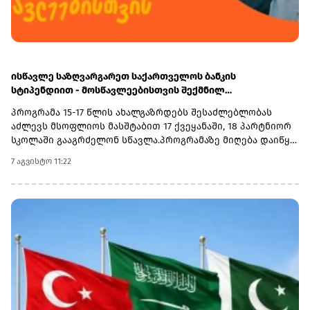
ისწავლე საზღვარგარეთ საქართველოს ბანკის
სტიპენდიით - მოსწავლეებისთვის შექმნილ
საერთაშორისო პროგრამაზე მიღება დაიწყო
პროგრამა 15-17 წლის ახალგაზრდებს შესაძლებლობას
აძლევს მსოფლიოს მასშტაბით 17 ქვეყანაში, 18 პარტნიორ
სკოლაში გააგრძელონ სწავლა.პროგრამაზე მიღება დაიწყო
და 30 სექტემბერს დასრულდება. რეგისტრაციისთვის
7 აგვისტო 11:22
ეწვიეთ ვებგვერდს. ინფორმაციისთვის, გაერთიანებული
მსოფლიო სკოლები (UWC) წარმოადგენს საერთაშორისო
საგანმანათლებლო მოძრაობას ახალგაზრდებისთვის,
რომლის მიზანია, განათლება გამოიყენოს როგორც ძალა
სხვადასხვა ერისა და კულტურის დასაახლოებლად და ამ
გზით შეუწყოს ხელი მშვიდობიანი და მდგრადი მომავლის
შექმნას. UWC მსოფლიოს სხვადასხვა კონტინენტის 18
საერთაშორისო სკოლასა და კოლეჯს აერთიანებს.
პროგრამის ფარგლებში სწავლება მიმდინარეობს 17
სხვადასხვა ქვეყანაში, მათ შორის − კანადაში, აშშ-ში,
ჩინეთში, იაპონიაში, ტაილანდში, გერმანიასა და