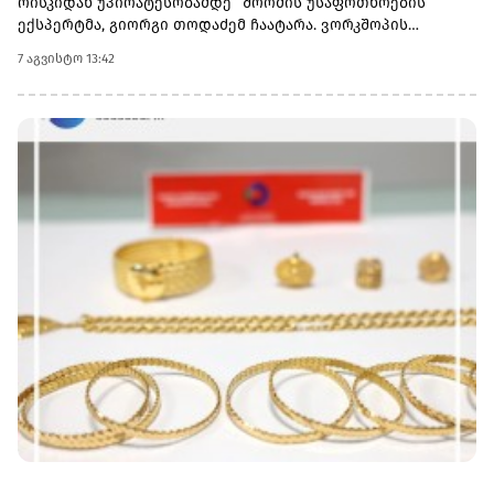
რისკიდან უპირატესობამდე“ შრომის უსაფრთხოების
ექსპერტმა, გიორგი თოდაძემ ჩაატარა. ვორკშოპის
ფარგლებში მონაწილეებმა მიიღეს პრაქტიკული ცოდნა
7 აგვისტო 13:42
იმის შესახებ, თუ როგორ იქცევა უსაფრთხოების
სტანდარტების დანერგვა ბიზნესის მდგრადი
განვითარების, ფინანსური სტაბილურობისა და
რეპუტაციის გაძლიერების ინსტრუმენტად.ღონისძიებაზე
განხილული იყო ისეთი მნიშვნელოვანი საკითხები,
როგორიცაა უსაფრთხოების ეკონომიკა და ინვესტიციის
უკუგება (ROI); როგორ გადაიქცეს უსაფრთხოება ბიზნესის
სტრატეგიულ უპირატესობად; თანამშრომელთა
რესურსების მართვა; ლიდერის როლი უსაფრთხოების
კულტურის ჩამოყალიბებაში და ნდობაზე დაფუძნებული
სამუშაო გარემოს შექმნა.მონაწილეებმა ასევე მიიღეს
პრაქტიკული რეკომენდაციები კრიზისების მართვისა და
ბიზნესის უწყვეტობის დაგეგმვის (BCP) მიმართულებით -
როგორ მოემზადონ კომპანიები ფორსმაჟორული
სიტუაციებისთვის და შეამცირონ შესაძლო ფინანსური თუ
ოპერაციული რისკები.„საქართველოს ბანკი მცირე და
საშუალო ბიზნესის მხარდასაჭერად მუდმივად ქმნის ახალ
შესაძლებლობებს. მოხარული ვართ, რომ გვაქვს
შესაძლებლობა, ბიზნესის წარმომადგენლებს გავუზიაროთ
საჭირო ცოდნა და ინსტრუმენტები საქმიანობის