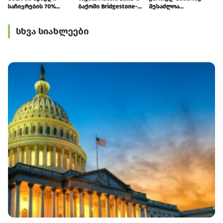
საჩივრების 70%
ბაქოში Bridgestone-
შესაძლოა
ონლაინ ვაჭრობას
ის კონცეპტმაღაზია
თურქმენული
ეხება
გახსნა
წარმოების კერამიკა
სხვა სიახლეები
და სანტექნიკა
გამოჩნდეს