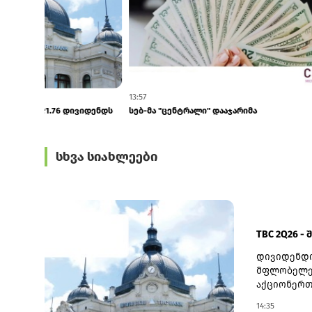
14:35
13:57
TBC 2Q26 - ში თითო აქციაზე ₾1.76 დივიდენდს
სებ-მა "ცენტ
ანაწილებს
სხვა სიახლეები
TBC 2Q26 -
დივიდენდი
მფლობელებ
აქციონერთ
22 ოქტომბ
14:35