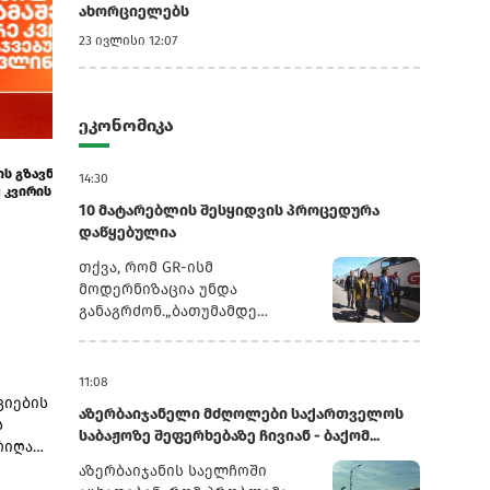
ახორციელებს
23 ივლისი 12:07
ეკონომიკა
10:12
8:48
ხადებას
საქართველოს ბანკის გზავნილების
TBC Uzbekista
14:30
გათამაშების მეორე კვირის გამარჯვებულები...
მლნ-ს გადააჭა
10 მატარებლის შესყიდვის პროცედურა
დაწყებულია
თქვა, რომ GR-ისმ
მოდერნიზაცია უნდა
განაგრძონ.„ბათუმამდე
ვიმგზავრეთ მატარებლით,
რომელიც ახალი სიჩქარით
მოძრაობს. მგზავრობის დრო
11:08
იყო 5,5 სთ შემცირებულია 4
ციების
აზერბაიჯანელი მძღოლები საქართველოს
სთ-მდე. ერთ წელში
ს
საბაჟოზე შეფერხებაზე ჩივიან - ბაქომ...
ფუნდამენტური ცვლილებები
რიღად
განხორციელდა. კიდევ
ს
აზერბაიჯანის საელჩოში
ძალიან ბევრი რამ არის