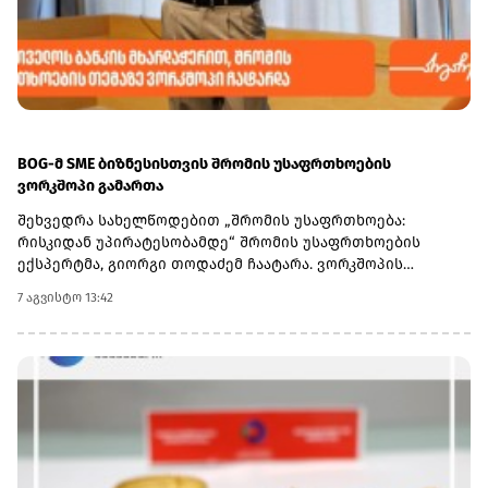
BOG-მ SME ბიზნესისთვის შრომის უსაფრთხოების
ვორკშოპი გამართა
შეხვედრა სახელწოდებით „შრომის უსაფრთხოება:
რისკიდან უპირატესობამდე“ შრომის უსაფრთხოების
ექსპერტმა, გიორგი თოდაძემ ჩაატარა. ვორკშოპის
ფარგლებში მონაწილეებმა მიიღეს პრაქტიკული ცოდნა
7 აგვისტო 13:42
იმის შესახებ, თუ როგორ იქცევა უსაფრთხოების
სტანდარტების დანერგვა ბიზნესის მდგრადი
განვითარების, ფინანსური სტაბილურობისა და
რეპუტაციის გაძლიერების ინსტრუმენტად.ღონისძიებაზე
განხილული იყო ისეთი მნიშვნელოვანი საკითხები,
როგორიცაა უსაფრთხოების ეკონომიკა და ინვესტიციის
უკუგება (ROI); როგორ გადაიქცეს უსაფრთხოება ბიზნესის
სტრატეგიულ უპირატესობად; თანამშრომელთა
რესურსების მართვა; ლიდერის როლი უსაფრთხოების