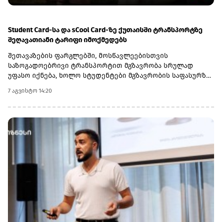
განპირობებული იქნება მათი მოგების მდგრადი ზრდით“, -
აცხადებს GCAP-ის CEO ირაკლი გილაური და აღნიშნავს,
რომ Lion Finance Group-ში ჯგუფის ინვესტიციიდან (14.9%-
Student Card-სა და sCool Card-ზე ქუთაისში ტრანსპორტზე
იანი წილობრივი მონაწილეობა) სავარაუდო დივიდენდური
შეღავათიანი ტარიფი იმოქმედებს
შემოსავლების გათვალისწინებით, მოსალოდნელია, რომ
შეთავაზების ფარგლებში, მოსწავლეებისთვის
ჯგუფი 2029 წლის ბოლომდე მნიშვნელოვან ჭარბ ფულად
საზოგადოებრივი ტრანსპორტით მგზავრობა სრულად
სახსრებს დააგროვებს.
უფასო იქნება, ხოლო სტუდენტები მგზავრობის საფასურზე
50%-იან შეღავათს მიიღებენ.
7 აგვისტო 14:20