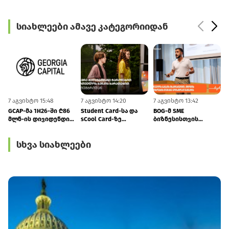
სიახლეები ამავე კატეგორიიდან
7 აგვისტო 15:48
7 აგვისტო 14:20
7 აგვისტო 13:42
7
GCAP-მა 1H26-ში ₾86
Student Card-სა და
BOG-მ SME
მლნ-ის დივიდენდი
sCool Card-ზე
ბიზნესისთვის
მიიღო
ქუთაისში
შრომის
ტრანსპორტზე
უსაფრთხოების
სხვა სიახლეები
შეღავათიანი ტარიფი
ვორკშოპი გამართა
იმოქმედებს