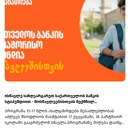
საქართველოს ფინანსთა სამინისტროს საგამოძიებო
მრავალფეროვან რესურსებს - ბიზნესკურსებს, კვლევებს
სამსახურს გადაეგზავნა, ხოლო 4 პირი საბაჟო კოდექსის
და სხვა საჭირო ინფორმაციას ბიზნესის გასავითარებლად.
168-ე მუხლის პირველი ნაწილის შესაბამისად სანქციის
სახით ჯამში - 36 205 ლარით დაჯარიმდა.
ისწავლე საზღვარგარეთ საქართველოს ბანკის
სტიპენდიით - მოსწავლეებისთვის შექმნილ
საერთაშორისო პროგრამაზე მიღება დაიწყო
პროგრამა 15-17 წლის ახალგაზრდებს შესაძლებლობას
აძლევს მსოფლიოს მასშტაბით 17 ქვეყანაში, 18 პარტნიორ
სკოლაში გააგრძელონ სწავლა.პროგრამაზე მიღება დაიწყო
და 30 სექტემბერს დასრულდება. რეგისტრაციისთვის