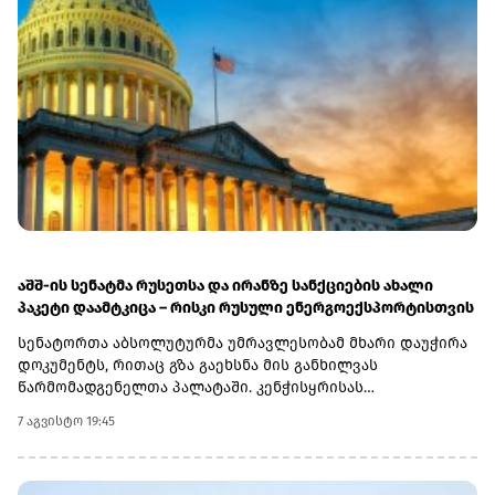
აშშ-ის სენატმა რუსეთსა და ირანზე სანქციების ახალი
პაკეტი დაამტკიცა – რისკი რუსული ენერგოექსპორტისთვის
სენატორთა აბსოლუტურმა უმრავლესობამ მხარი დაუჭირა
დოკუმენტს, რითაც გზა გაეხსნა მის განხილვას
წარმომადგენელთა პალატაში. კენჭისყრისას
თავდაპირველი დათვლით დაფიქსირდა 68 ხმა 9-ის
7 აგვისტო 19:45
წინააღმდეგ კანონპროექტზე, სახელწოდებით „ლინდსი ო.
გრემის 2026 წლის სანქციების აქტი რუსეთისა და ირანის
წინააღმდეგ“. საბოლოო დათვლით შედეგი 86 ხმა 11-ის