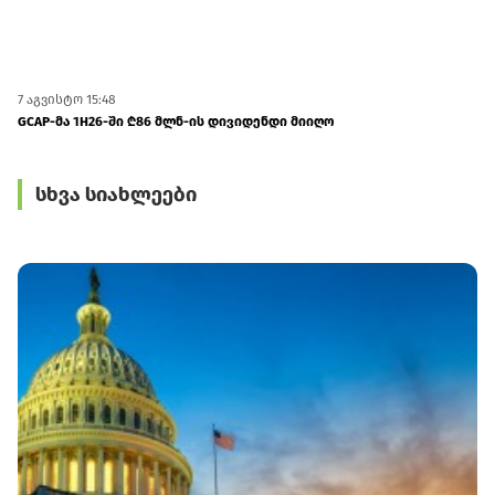
7 აგვისტო 15:48
7 
GCAP-მა 1H26-ში ₾86 მლნ-ის დივიდენდი მიიღო
St
შე
სხვა სიახლეები