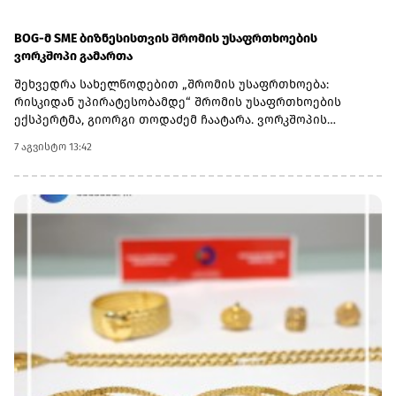
BOG-მ SME ბიზნესისთვის შრომის უსაფრთხოების
ვორკშოპი გამართა
შეხვედრა სახელწოდებით „შრომის უსაფრთხოება:
რისკიდან უპირატესობამდე“ შრომის უსაფრთხოების
ექსპერტმა, გიორგი თოდაძემ ჩაატარა. ვორკშოპის
ფარგლებში მონაწილეებმა მიიღეს პრაქტიკული ცოდნა
7 აგვისტო 13:42
იმის შესახებ, თუ როგორ იქცევა უსაფრთხოების
სტანდარტების დანერგვა ბიზნესის მდგრადი
განვითარების, ფინანსური სტაბილურობისა და
რეპუტაციის გაძლიერების ინსტრუმენტად.ღონისძიებაზე
განხილული იყო ისეთი მნიშვნელოვანი საკითხები,
როგორიცაა უსაფრთხოების ეკონომიკა და ინვესტიციის
უკუგება (ROI); როგორ გადაიქცეს უსაფრთხოება ბიზნესის
სტრატეგიულ უპირატესობად; თანამშრომელთა
რესურსების მართვა; ლიდერის როლი უსაფრთხოების
კულტურის ჩამოყალიბებაში და ნდობაზე დაფუძნებული
სამუშაო გარემოს შექმნა.მონაწილეებმა ასევე მიიღეს
პრაქტიკული რეკომენდაციები კრიზისების მართვისა და
ბიზნესის უწყვეტობის დაგეგმვის (BCP) მიმართულებით -
როგორ მოემზადონ კომპანიები ფორსმაჟორული