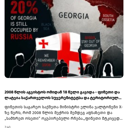
განაცხადა ბილგერმა.მინისტრის თქმით, მთავრობა ასევე
განიხილავს დროებითი გამონაკლისების დაწესებას
კვირაობითა და უქმე დღეებში სატვირთო ავტომობილების
მოძრაობის აკრძალვაზე იმ ტვირთებისთვის, რომლებზეც
შექმნილმა ვითარებამ ყველაზე მეტად იმოქმედა.მისივე
ინფორმაციით, ამ საკითხზე უკვე გაიმართა
კონსულტაციები გერმანიის 16 ფედერალური მიწის
ტრანსპორტის მინისტრებთან და, მისი შეფასებით, ყველა
მათგანი მზად არის საჭიროების შემთხვევაში დროებით
შეაჩეროს შესაბამისი შეზღუდვები.
2008 წლის აგვისტოს ომიდან 18 წელი გავიდა - ფინეთი და
ლატვია საქართველოს სუვერენიტეტსა და ტერიტორიულ
მთლიანობას მხარს უჭერენ
ფინეთის საგარეო საქმეთა მინისტრი ელინა ვალტონენი X-
ზე წერს, რომ 2008 წლის შეჭრის შემდეგ აფხაზეთი და
„სამხრეთ ოსეთი“ ოკუპირებული რჩება.„ფინეთი მტკიცედ
უჭერს მხარს საქართველოს სუვერენიტეტსა და
7:40