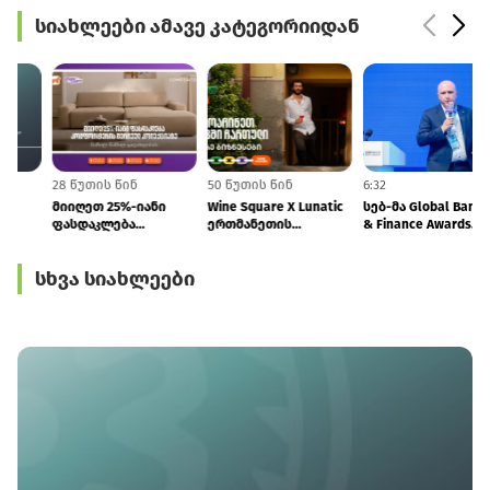
სიახლეები ამავე კატეგორიიდან
19 წუთის წინ
28 წუთის წინ
50 წუთის წინ
6
ეროვნული ბანკის
მიიღეთ 25%-იანი
Wine Square X Lunatic
რეზერვები
ფასდაკლება
ერთმანეთის
რეკორდულ
კომფორტერში
მხარდასაჭერად |
მაჩვენებელზეა –
შერჩეულ
მცირე ბიზნესის
სხვა სიახლეები
საერთაშორისო
კოლექციაზე
ჯაჭვი გრძელდება
რეზერვებმა $7.53
საქართველოს
მლრდ შეადგინა
ნაწილ-ნაწილ
გადახდისას