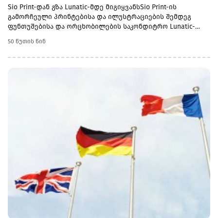
Sio Print-დან გზა Lunatic-მდე მიგიყვანსSio Print-ის
გამორჩეული პრინტებისა და ილუსტრაციების შემდეგ
ფუნთუშებისა და ორცხობილების საკონდიტრო Lunatic-
ისკენ მიდიხარ, რომელიც ტკბილეულის მოყვარულებს
50 წუთის წინ
გამორჩეულ და დასამახსოვრებელ ატმოსფეროსა და
მრავალფეროვან, ხელნაკეთ დესერტებს
სთავაზობს.Lunatic-ის თანადამფუძნებელი, ია ძაგანია,
გვიყვება, თუ რატომ გადაწყვიტა, პროექტში მონაწილეობა:
„ლუნატიკი შევქმენით იდეით, რომ ადამიანებისთვის
მხოლოდ დესერტები კი არა, გამორჩეული გამოცდილებაც
შეგვეთავაზებინა. თავიდანვე ჩვენი მთავარი
ღირებულებები იყო ხარისხი, კრეატიულობა და მუდმივი
განვითარება. ამ პროექტში ჩართვაც იმიტომ
გადავწყვიტეთ, რომ გვჯერა, მცირე ბიზნესების
ერთმანეთის მხარდაჭერა ძალიან მნიშვნელოვანია. ასეთი
თანამშრომლობები ყველას აძლევს ზრდისა და საკუთარი
ისტორიის უფრო ფართო აუდიტორიისთვის გაზიარების
შესაძლებლობას“.Lunatic-დან Wine Square-შიLunatic-იდან
წამოღებული ფასდაკლების კუპონი Wine Square-თან
მიგიყვანს, რომელიც თბილისის ისტორიულ გულში,
გუდიაშვილის მოედანზე, მდებარეობს, სადაც ძველი
ქალაქის არქიტექტურა, დახვეწილი ინტერიერი და