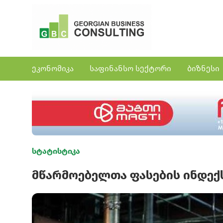
ეკონომიკა
საფინანსო სექტორი
ბიზნესი
სტატისტიკა
მწარმოებელთა ფასების ინდექს