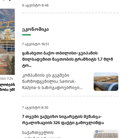
6 აგვისტო 8:48
ეკონომიკა
7 აგვისტო 16:51
ყაზახეთი ბაქო-თბილისი-ჯეიჰანის
მილსადენით ნავთობის ტრანზიტს 1,7 მლნ
ტო...
კომპანიის ეს გეგმები
3 აგვისტო 7:13
31 ივლისი 4:41
წარმოდგენილია Samruk-
და
ტრანსპორტი +14.2%, სურსათი +4.9%: საქსტატი
ტურიზმიდან მი
Kazyna-ს საზოგადოებრივი
ივლისის ინფლაციის მაჩვენებლ...
შემცირდა
საბჭოს სხდომაზე წარდგენილ
პრეზენტაციაში, რომელსაც
რუსული სააგენტო
7 აგვისტო 8:30
„ინტერფაქსი“ ავრცელებს.2025
7 თვეში უაქციზო სიგარეტის შენახვა-
წლის განმავლობაში
რეალიზაციის 326 ფაქტი გამოვლინდა
„ყაზმუნაიგაზმა“ ბაქო-
თბილისი-ჯეიჰანის
საქართველოს
მილსადენით 1,3 მლნ ტონა