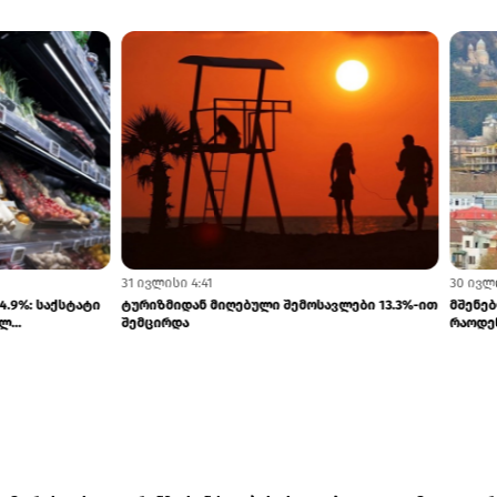
4 აგვისტო 7:13
ებისა და თხების ექსპორტი
ცოცხალი ცხენების, ვირების, ჯორების 
იზარდა
ჯორცხენების იმპორტი 283%-ით გაიზ...