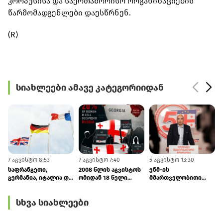
კორპუსისა და საერთაშორისო ორგანიზაციების
წარმომადგენლები დაესწრნენ.
(R)
სიახლეები ამავე კატეგორიიდან
7 აგვისტო 8:53
7 აგვისტო 7:40
5 აგვისტო 13:30
5
საფრანგეთი,
2008 წლის აგვისტოს
ენმ-ის
გერმანია, იტალია და
ომიდან 18 წელი
მმართველობითი
ბრიტანეთი: რუსეთმა
გავიდა - ფინეთი და
საბჭოს
უნდა შეწყვიტოს
ლატვია
ხელმძღვანელი
სხვა სიახლეები
საქართველოს
საქართველოს
ირაკლი
ოკუპაცია
სუვერენიტეტსა და
ფავლენიშვილი
ტერიტორიულ
გახდა