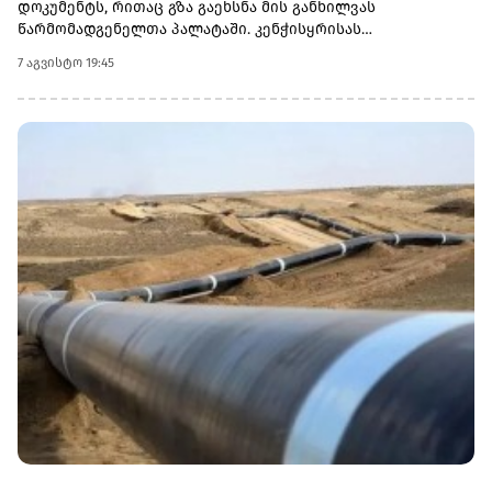
დოკუმენტს, რითაც გზა გაეხსნა მის განხილვას
წარმომადგენელთა პალატაში. კენჭისყრისას
თავდაპირველი დათვლით დაფიქსირდა 68 ხმა 9-ის
7 აგვისტო 19:45
წინააღმდეგ კანონპროექტზე, სახელწოდებით „ლინდსი ო.
გრემის 2026 წლის სანქციების აქტი რუსეთისა და ირანის
წინააღმდეგ“. საბოლოო დათვლით შედეგი 86 ხმა 11-ის
წინააღმდეგ აღმოჩნდა.დოკუმენტს ახლა
წარმომადგენელთა პალატა განიხილავს, რის შემდეგაც მას
აშშ-ის პრეზიდენტმა დონალდ ტრამპმა უნდა მოაწეროს
ხელი. უცნობია, როდის განიხილავს კანონპროექტს
პალატა.კანონპროექტის ინიციატორად დასახელებულია
სენატორი ლინდსი გრემი, რომელიც 2026 წლის 11 ივლისს
გარდაიცვალა. „ეს კანონი პუტინს მტკივნეულ ადგილზე
ურტყამს“, - განაცხადა მისმა დამ დარლინ გრემ ნორდონმა,
რომელმაც სენატში მისი ადგილი დაიკავა.„დღეს ზელენსკი
ამას უკრაინიდან აკვირდება, ხოლო პუტინი - მოსკოვიდან“,
- განაცხადა სენატორმა რიჩარდ ბლუმენთალმა,
დემოკრატმა კონექტიკუტის შტატიდან, რომელიც სამხრეთ
კაროლინას აწგანსვენებულ სენატორ ლინდსი გრემთან
ერთად მუშაობდა სანქციების პაკეტზე. „მინდა ვიფიქრო,
რომ ლინდსი გრემიც ხედავს ამას “, - თქვა ბლუმენთალმა.
„დღეს ჩვენ უკრაინის ხალხს ვეუბნებით: თქვენ მარტო არ
ხართ. და დღეს ჩვენ ვლადიმირ პუტინს ვეუბნებით: თქვენ