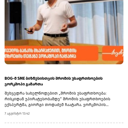
BOG-მ SME ბიზნესისთვის შრომის უსაფრთხოების
ვორკშოპი გამართა
შეხვედრა სახელწოდებით „შრომის უსაფრთხოება:
რისკიდან უპირატესობამდე“ შრომის უსაფრთხოების
ექსპერტმა, გიორგი თოდაძემ ჩაატარა. ვორკშოპის
ფარგლებში მონაწილეებმა მიიღეს პრაქტიკული ცოდნა
7 აგვისტო 13:42
იმის შესახებ, თუ როგორ იქცევა უსაფრთხოების
სტანდარტების დანერგვა ბიზნესის მდგრადი
განვითარების, ფინანსური სტაბილურობისა და