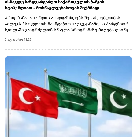
ისწავლე საზღვარგარეთ საქართველოს ბანკის
სტიპენდიით - მოსწავლეებისთვის შექმნილ
საერთაშორისო პროგრამაზე მიღება დაიწყო
პროგრამა 15-17 წლის ახალგაზრდებს შესაძლებლობას
აძლევს მსოფლიოს მასშტაბით 17 ქვეყანაში, 18 პარტნიორ
სკოლაში გააგრძელონ სწავლა.პროგრამაზე მიღება დაიწყო
და 30 სექტემბერს დასრულდება. რეგისტრაციისთვის
7 აგვისტო 11:22
ეწვიეთ ვებგვერდს. ინფორმაციისთვის, გაერთიანებული
მსოფლიო სკოლები (UWC) წარმოადგენს საერთაშორისო
საგანმანათლებლო მოძრაობას ახალგაზრდებისთვის,
რომლის მიზანია, განათლება გამოიყენოს როგორც ძალა
სხვადასხვა ერისა და კულტურის დასაახლოებლად და ამ
გზით შეუწყოს ხელი მშვიდობიანი და მდგრადი მომავლის
შექმნას. UWC მსოფლიოს სხვადასხვა კონტინენტის 18
საერთაშორისო სკოლასა და კოლეჯს აერთიანებს.
პროგრამის ფარგლებში სწავლება მიმდინარეობს 17
სხვადასხვა ქვეყანაში, მათ შორის − კანადაში, აშშ-ში,
ჩინეთში, იაპონიაში, ტაილანდში, გერმანიასა და
იტალიაში.საქართველოს ბანკმა UWC Georgia-სთან
თანამშრომლობა 2025 წელს დაიწყო და უკვე გამოავლინა 2
სტიპენდიატი. საქართველოს ბანკის მხარდაჭერით,
ქართველ მოსწავლეებს აქვთ უნიკალური შესაძლებლობა,
დაეუფლონ საერთაშორისო ბაკალავრიატის (IB) პროგრამას