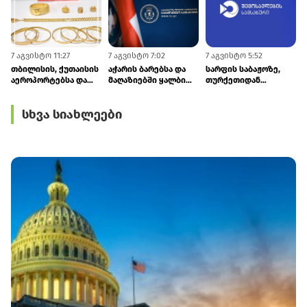
7 აგვისტო 11:27
7 აგვისტო 7:02
7 აგვისტო 5:52
5
თბილისის, ქუთაისის
აჭარის ბარებსა და
სარფის საბაჟოზე,
აეროპორტებსა და
მაღაზიებში ყალბი
თურქეთიდან
სარფში ₾187 000-ზე
ვისკი და არაყი
რუსეთისკენ მიმავალ
მეტი ღირებულების
იყიდებოდა
ტვირთზე
სხვა სიახლეები
ოქროს უკანონოდ
წარმოშობის
შემოტანის 7 ფაქტი
სერტიფიკატი
აღიკვეთა
გაყალბებული
აღმოჩნდა