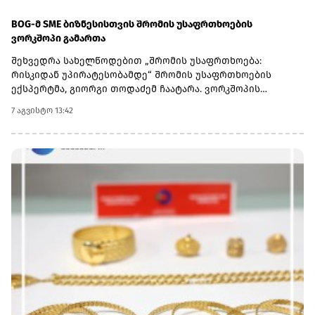
BOG-მ SME ბიზნესისთვის შრომის უსაფრთხოების
ვორკშოპი გამართა
შეხვედრა სახელწოდებით „შრომის უსაფრთხოება:
რისკიდან უპირატესობამდე“ შრომის უსაფრთხოების
ექსპერტმა, გიორგი თოდაძემ ჩაატარა. ვორკშოპის
ფარგლებში მონაწილეებმა მიიღეს პრაქტიკული ცოდნა
7 აგვისტო 13:42
იმის შესახებ, თუ როგორ იქცევა უსაფრთხოების
სტანდარტების დანერგვა ბიზნესის მდგრადი
განვითარების, ფინანსური სტაბილურობისა და
რეპუტაციის გაძლიერების ინსტრუმენტად.ღონისძიებაზე
განხილული იყო ისეთი მნიშვნელოვანი საკითხები,
როგორიცაა უსაფრთხოების ეკონომიკა და ინვესტიციის
უკუგება (ROI); როგორ გადაიქცეს უსაფრთხოება ბიზნესის
სტრატეგიულ უპირატესობად; თანამშრომელთა
რესურსების მართვა; ლიდერის როლი უსაფრთხოების
კულტურის ჩამოყალიბებაში და ნდობაზე დაფუძნებული
სამუშაო გარემოს შექმნა.მონაწილეებმა ასევე მიიღეს
პრაქტიკული რეკომენდაციები კრიზისების მართვისა და
ბიზნესის უწყვეტობის დაგეგმვის (BCP) მიმართულებით -
როგორ მოემზადონ კომპანიები ფორსმაჟორული
სიტუაციებისთვის და შეამცირონ შესაძლო ფინანსური თუ