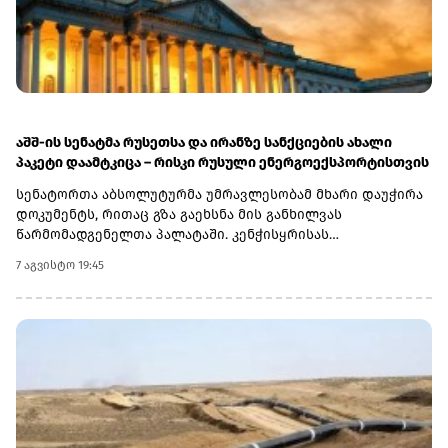
აშშ-ის სენატმა რუსეთსა და ირანზე სანქციების ახალი
პაკეტი დაამტკიცა – რისკი რუსული ენერგოექსპორტისთვის
სენატორთა აბსოლუტურმა უმრავლესობამ მხარი დაუჭირა
დოკუმენტს, რითაც გზა გაეხსნა მის განხილვას
წარმომადგენელთა პალატაში. კენჭისყრისას
თავდაპირველი დათვლით დაფიქსირდა 68 ხმა 9-ის
7 აგვისტო 19:45
წინააღმდეგ კანონპროექტზე, სახელწოდებით „ლინდსი ო.
გრემის 2026 წლის სანქციების აქტი რუსეთისა და ირანის
წინააღმდეგ“. საბოლოო დათვლით შედეგი 86 ხმა 11-ის
წინააღმდეგ აღმოჩნდა.დოკუმენტს ახლა
წარმომადგენელთა პალატა განიხილავს, რის შემდეგაც მას
აშშ-ის პრეზიდენტმა დონალდ ტრამპმა უნდა მოაწეროს
ხელი. უცნობია, როდის განიხილავს კანონპროექტს
პალატა.კანონპროექტის ინიციატორად დასახელებულია
სენატორი ლინდსი გრემი, რომელიც 2026 წლის 11 ივლისს