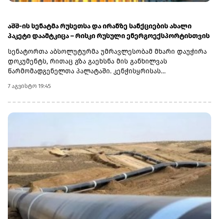
აშშ-ის სენატმა რუსეთსა და ირანზე სანქციების ახალი
პაკეტი დაამტკიცა – რისკი რუსული ენერგოექსპორტისთვის
სენატორთა აბსოლუტურმა უმრავლესობამ მხარი დაუჭირა
დოკუმენტს, რითაც გზა გაეხსნა მის განხილვას
წარმომადგენელთა პალატაში. კენჭისყრისას
თავდაპირველი დათვლით დაფიქსირდა 68 ხმა 9-ის
7 აგვისტო 19:45
წინააღმდეგ კანონპროექტზე, სახელწოდებით „ლინდსი ო.
გრემის 2026 წლის სანქციების აქტი რუსეთისა და ირანის
წინააღმდეგ“. საბოლოო დათვლით შედეგი 86 ხმა 11-ის
წინააღმდეგ აღმოჩნდა.დოკუმენტს ახლა
წარმომადგენელთა პალატა განიხილავს, რის შემდეგაც მას
აშშ-ის პრეზიდენტმა დონალდ ტრამპმა უნდა მოაწეროს
ხელი. უცნობია, როდის განიხილავს კანონპროექტს
პალატა.კანონპროექტის ინიციატორად დასახელებულია
სენატორი ლინდსი გრემი, რომელიც 2026 წლის 11 ივლისს
გარდაიცვალა. „ეს კანონი პუტინს მტკივნეულ ადგილზე
ურტყამს“, - განაცხადა მისმა დამ დარლინ გრემ ნორდონმა,
რომელმაც სენატში მისი ადგილი დაიკავა.„დღეს ზელენსკი
ამას უკრაინიდან აკვირდება, ხოლო პუტინი - მოსკოვიდან“,
- განაცხადა სენატორმა რიჩარდ ბლუმენთალმა,