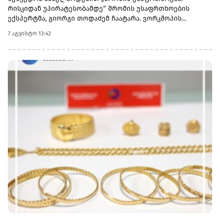
რისკიდან უპირატესობამდე“ შრომის უსაფრთხოების
ექსპერტმა, გიორგი თოდაძემ ჩაატარა. ვორკშოპის
ფარგლებში მონაწილეებმა მიიღეს პრაქტიკული ცოდნა
7 აგვისტო 13:42
იმის შესახებ, თუ როგორ იქცევა უსაფრთხოების
სტანდარტების დანერგვა ბიზნესის მდგრადი
განვითარების, ფინანსური სტაბილურობისა და
რეპუტაციის გაძლიერების ინსტრუმენტად.ღონისძიებაზე
განხილული იყო ისეთი მნიშვნელოვანი საკითხები,
როგორიცაა უსაფრთხოების ეკონომიკა და ინვესტიციის
უკუგება (ROI); როგორ გადაიქცეს უსაფრთხოება ბიზნესის
სტრატეგიულ უპირატესობად; თანამშრომელთა
რესურსების მართვა; ლიდერის როლი უსაფრთხოების
კულტურის ჩამოყალიბებაში და ნდობაზე დაფუძნებული
სამუშაო გარემოს შექმნა.მონაწილეებმა ასევე მიიღეს
პრაქტიკული რეკომენდაციები კრიზისების მართვისა და
ბიზნესის უწყვეტობის დაგეგმვის (BCP) მიმართულებით -
როგორ მოემზადონ კომპანიები ფორსმაჟორული
სიტუაციებისთვის და შეამცირონ შესაძლო ფინანსური თუ
ოპერაციული რისკები.„საქართველოს ბანკი მცირე და
საშუალო ბიზნესის მხარდასაჭერად მუდმივად ქმნის ახალ
შესაძლებლობებს. მოხარული ვართ, რომ გვაქვს
შესაძლებლობა, ბიზნესის წარმომადგენლებს გავუზიაროთ