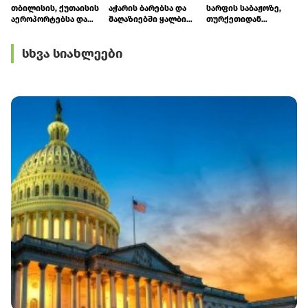
თბილისის, ქუთაისის
აჭარის ბარებსა და
სარფის საბაჟოზე,
აეროპორტებსა და
მაღაზიებში ყალბი
თურქეთიდან
სარფში ₾187 000-ზე
ვისკი და არაყი
რუსეთისკენ მიმავალ
მეტი ღირებულების
იყიდებოდა
ტვირთზე
სხვა სიახლეები
ოქროს უკანონოდ
წარმოშობის
შემოტანის 7 ფაქტი
სერტიფიკატი
აღიკვეთა
გაყალბებული
აღმოჩნდა