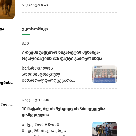
6 აგვისტო 8:48
3 აგვისტო 7:13
31 ივლისი 4:41
ეკონომიკა
და
ტრანსპორტი +14.2%, სურსათი +4.9%: საქსტატი
ტურიზმიდან მი
ივლისის ინფლაციის მაჩვენებლ...
შემცირდა
8:30
7 თვეში უაქციზო სიგარეტის შენახვა-
რეალიზაციის 326 ფაქტი გამოვლინდა
საქართველოს
ადმინისტრაციულ
სამართალდარღვევათა
ბის...
კოდექსის 192-ე მუხლის მე-5
ნაწილის შესაბამისად,
კანონდამრღვევ მოქალაქეებს
6 აგვისტო 14:30
ქროს
ჩამოერთვათ უაქციზო
10 მატარებლის შესყიდვის პროცედურა
აბაჟო
საქონელი.176 ფაქტზე,
დაწყებულია
სამართალდამრღვევი პირების
მიმართ საქართველოს
თქვა, რომ GR-ისმ
ი
ადმინისტრაციულ
მოდერნიზაცია უნდა
სახით
სამართალდარღვევათა