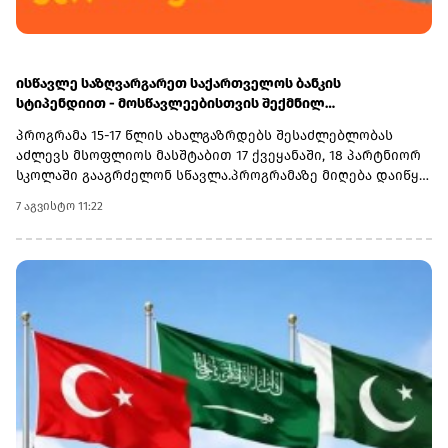
ისწავლე საზღვარგარეთ საქართველოს ბანკის
სტიპენდიით - მოსწავლეებისთვის შექმნილ
საერთაშორისო პროგრამაზე მიღება დაიწყო
პროგრამა 15-17 წლის ახალგაზრდებს შესაძლებლობას
აძლევს მსოფლიოს მასშტაბით 17 ქვეყანაში, 18 პარტნიორ
სკოლაში გააგრძელონ სწავლა.პროგრამაზე მიღება დაიწყო
და 30 სექტემბერს დასრულდება. რეგისტრაციისთვის
7 აგვისტო 11:22
ეწვიეთ ვებგვერდს. ინფორმაციისთვის, გაერთიანებული
მსოფლიო სკოლები (UWC) წარმოადგენს საერთაშორისო
საგანმანათლებლო მოძრაობას ახალგაზრდებისთვის,
რომლის მიზანია, განათლება გამოიყენოს როგორც ძალა
სხვადასხვა ერისა და კულტურის დასაახლოებლად და ამ
გზით შეუწყოს ხელი მშვიდობიანი და მდგრადი მომავლის
შექმნას. UWC მსოფლიოს სხვადასხვა კონტინენტის 18
საერთაშორისო სკოლასა და კოლეჯს აერთიანებს.
პროგრამის ფარგლებში სწავლება მიმდინარეობს 17
სხვადასხვა ქვეყანაში, მათ შორის − კანადაში, აშშ-ში,
ჩინეთში, იაპონიაში, ტაილანდში, გერმანიასა და
იტალიაში.საქართველოს ბანკმა UWC Georgia-სთან