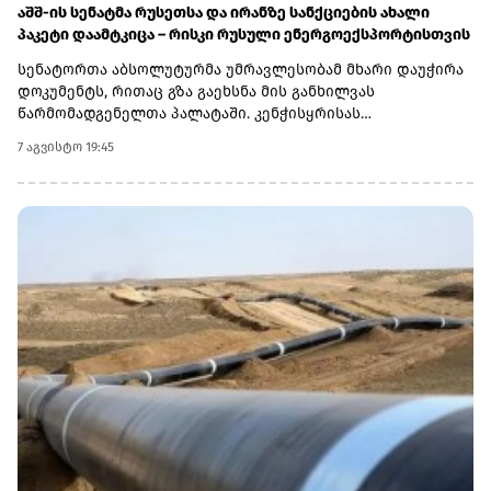
აშშ-ის სენატმა რუსეთსა და ირანზე სანქციების ახალი
პაკეტი დაამტკიცა – რისკი რუსული ენერგოექსპორტისთვის
სენატორთა აბსოლუტურმა უმრავლესობამ მხარი დაუჭირა
დოკუმენტს, რითაც გზა გაეხსნა მის განხილვას
წარმომადგენელთა პალატაში. კენჭისყრისას
თავდაპირველი დათვლით დაფიქსირდა 68 ხმა 9-ის
7 აგვისტო 19:45
წინააღმდეგ კანონპროექტზე, სახელწოდებით „ლინდსი ო.
გრემის 2026 წლის სანქციების აქტი რუსეთისა და ირანის
წინააღმდეგ“. საბოლოო დათვლით შედეგი 86 ხმა 11-ის
წინააღმდეგ აღმოჩნდა.დოკუმენტს ახლა
წარმომადგენელთა პალატა განიხილავს, რის შემდეგაც მას
აშშ-ის პრეზიდენტმა დონალდ ტრამპმა უნდა მოაწეროს
ხელი. უცნობია, როდის განიხილავს კანონპროექტს
პალატა.კანონპროექტის ინიციატორად დასახელებულია
სენატორი ლინდსი გრემი, რომელიც 2026 წლის 11 ივლისს
გარდაიცვალა. „ეს კანონი პუტინს მტკივნეულ ადგილზე
ურტყამს“, - განაცხადა მისმა დამ დარლინ გრემ ნორდონმა,
რომელმაც სენატში მისი ადგილი დაიკავა.„დღეს ზელენსკი
ამას უკრაინიდან აკვირდება, ხოლო პუტინი - მოსკოვიდან“,
- განაცხადა სენატორმა რიჩარდ ბლუმენთალმა,
დემოკრატმა კონექტიკუტის შტატიდან, რომელიც სამხრეთ
კაროლინას აწგანსვენებულ სენატორ ლინდსი გრემთან