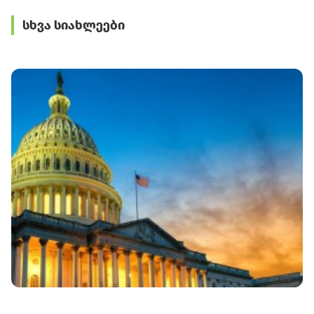
ონლაინ ვაჭრობას
ის კონცეპტმაღაზია
თურქმენული
ეხება
გახსნა
წარმოების კერამიკა
სხვა სიახლეები
და სანტექნიკა
გამოჩნდეს