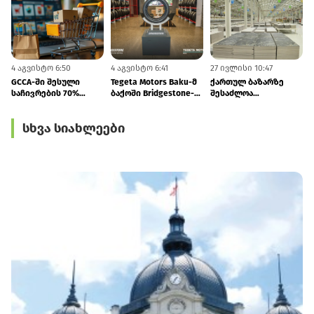
4 აგვისტო 6:50
4 აგვისტო 6:41
27 ივლისი 10:47
2
GCCA-ში შესული
Tegeta Motors Baku-მ
ქართულ ბაზარზე
საჩივრების 70%
ბაქოში Bridgestone-
შესაძლოა
ონლაინ ვაჭრობას
ის კონცეპტმაღაზია
თურქმენული
ეხება
გახსნა
წარმოების კერამიკა
სხვა სიახლეები
და სანტექნიკა
გამოჩნდეს