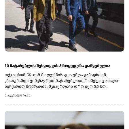
ნოემბრიდან 6 ნოემბრის ჩათვლით პერიოდს.
10 მატარებლის შესყიდვის პროცედურა დაწყებულია
თქვა, რომ GR-ისმ მოდერნიზაცია უნდა განაგრძონ.
„ბათუმამდე ვიმგზავრეთ მატარებლით, რომელიც ახალი
სიჩქარით მოძრაობს. მგზავრობის დრო იყო 5,5 სთ
შემცირებულია 4 სთ-მდე. ერთ წელში ფუნდამენტური
6 აგვისტო 14:30
ცვლილებები განხორციელდა. კიდევ ძალიან ბევრი რამ
არის დაგეგმილი, რაზეც საზოგადოებას პერიოდულად
ვაწვდიდით ინფორმაციას. ყველა რეფორმა სათანადო
ვადებში განხორციელდება“, - განაცხადა ირაკლი
კობახიძემ.მთავრობის ადმინისტრაციის ინფორმაციით,
გაუმჯობესდა GR-ის ინფრასტრუქტურა, სრულად