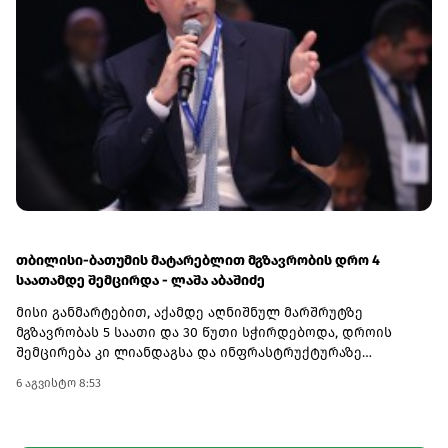
ენიჭება, რაც მოგების შანსს ზრდის.კამპანიაში
მონაწილეობა ემიგრანტებსაც შეუძლიათ. ამისთვის
საჭიროა, გზავნილი საკუთარ თავს გამოუგზავნონ, ხოლო
თანხა საქართველოს ბანკის მობილბანკის ან
ინტერნეტბანკის საშუალებით გაანაღდონ.გზავნილის
კამპანიის შესახებ ყველა საჭირო ინფორმაციას გაეცანით
ამ ბმულზე.(R)
თბილისი-ბათუმის მატარებლით მგზავრობის დრო 4
საათამდე შემცირდა - ლაშა აბაშიძე
მისი განმარტებით, აქამდე აღნიშნულ მარშრუტზე
მგზავრობას 5 საათი და 30 წუთი სჭირდებოდა, დროის
შემცირება კი ლიანდაგსა და ინფრასტრუქტურაზე
ჩატარებულმა კაპიტალურმა სამუშაოებმა გახადა
6 აგვისტო 8:53
შესაძლებელი.„ეს საკმაოდ მნიშვნელოვანი გაუმჯობესებაა.
ბოლო პერიოდის განმავლობაში, ლიანდაგსა და
ინფრასტრუქტურაზე მნიშვნელოვანი კაპიტალური