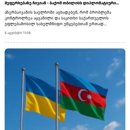
შეფერხებაზე ჩივიან - ბაქომ თბილისს დიპლომატიური
ნოტით მიმართა
აზერბაიჯანის საელჩოში აცხადებენ, რომ პრობლემა
კონტროლზეა აყვანილი და საკითხი საქართველოს
უფლებამოსილ სახელმწიფო უწყებებთან ერთად
შესწავლის პროცესშია.აზერბაიჯანული საინფორმაციო
6 აგვისტო 11:08
სააგენტო Report-ის ინფორმაციით, მძღოლები კვირებია
ელოდებიან საბაჟო პროცედურების დასრულებას
„სარფისა“ და „წითელი ხიდის“ სასაზღვრო-გამშვებ
პუნქტებზე, ასევე თბილისის გაფორმების ეკონომიკურ
ზონაში (გეზ).გადამზიდავების განცხადებით, მებაჟეები
შეჩერების კონკრეტულ მიზეზებს, ეხება ეს ტვირთს, წონას
თუ დოკუმენტაციას - არ განუმარტავენ.დაზარალებული
მძღოლები აცხადებენ, რომ პროცესი საგრძნობლად
გაჭიანურდა და ზოგ შემთხვევაში შეყოვნება თვეზე მეტს
შეადგენს: თეიმურ სულთანოვი: აცხადებს, რომ „სარფის“
გამშვებ პუნქტზე 15 დღეა იმყოფება. მას ჩამოართვეს
პასპორტი, მართვის მოწმობა და მანქანის საბუთები,
პასუხად კი მხოლოდ „დაელოდეთ“-ს ეუბნებიან. ელდენიზ
მამედლიევი: საქართველოში უკვე 45 დღეა ყოვნდება. მას
ქუთაისში წარმოებული და მეტალურგიისთვის
განკუთვნილი ქიმიური ნივთიერება გადაჰქონდა
აზერბაიჯანში. მისი თქმით, ავტომობილი საბაჟოზე