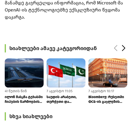
მანამდე გავრცელდა ინფორმაცია, რომ Microsoft-მა
OpenAI-ის ტექნოლოგიებზე ექსკლუზიური წვდომა
დაკარგა.
სიახლეები ამავე კატეგორიიდან
41 წუთის წინ
7 აგვისტო 11:05
7 აგვისტო 10:17
7
ილონ მასკმა ტეხასში
საუდის არაბეთი,
Bloomberg: რუსეთში
ჩიპების წარმოების
თურქეთი და
ФСБ-ის გავლენის
უმსხვილესი ქარხნის
პაკისტანი
ზრდა ელიტაში
– Terafab-ის პროექტი
კოლექტიურ
შეშფოთებას იწვევს
სხვა სიახლეები
წარადგინა
თავდაცვაზე
შეთანხმდნენ