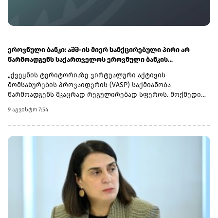
ეროვნული ბანკი: აშშ-ის მიერ სანქცირებული პირი არ
წარმოადგენს საქართველოს ეროვნული ბანკის
რეგულირებულ სუბიექტს
„ქვეყნის ტერიტორიაზე ვირტუალური აქტივის
მომსახურების პროვაიდერის (VASP) საქმიანობა
წარმოადგენს მკაცრად რეგულირებად სფეროს. მოქმედი
კანონმდებლობის შესაბამისად, ნებისმიერი პირი,
9 აგვისტო 7:54
რომელიც ახორციელებს ამ ტიპის საქმიანობას, უნდა
გაიაროს სავალდებულო რეგისტრაცია საქართველოს
ეროვნულ ბანკში.ხაზგასმით აღვნიშნავთ, რომ აშშ-ის
სახაზინო დეპარტამენტის უცხოური აქტივების
კონტროლის ოფისის (OFAC) მიერ სანქცირებულ სუბიექტს -
შპს „შელბითს“ (SHPS SHELBIT) - ვირტუალური აქტივის
მომსახურების პროვაიდერად რეგისტრაციის თაობაზე
საქართველოს ეროვნული ბანკისთვის არ მოუმართავს და
შესაბამისად ის არ წარმოადგენს სებ-ის მიერ
რეგულირებულ სუბიექტს.ამასთან, სამეწარმეო რეესტრის
მონაცემების თანახმად, აღნიშნულ კომპანიას გაუქმებული