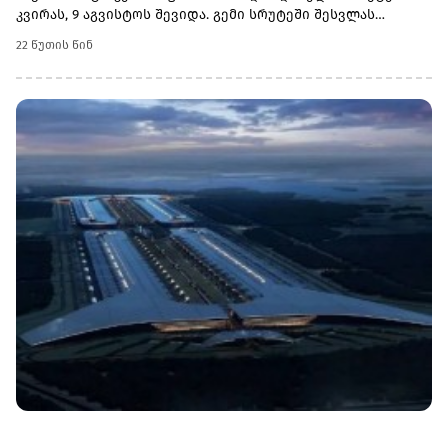
კვირას, 9 აგვისტოს შევიდა. გემი სრუტეში შესვლას
ხუთშაბათიდან ელოდებოდა. მისი საბოლოო
22 წუთის წინ
დანიშნულების ადგილი ნოვოროსიისკში კასპიის
მილსადენის კონსორციუმის (CPC) ტერმინალია.კვირა
დილით სრუტე გაიარა ასევე კონტეინერმზიდმა Mehmet
Kahveci A-მ, რომელიც ასევე ნოვოროსიისკისკენ
მიემართებოდა.მანამდე თურქეთის სანაპირო
უსაფრთხოების გენერალური სამმართველო უკრაინისა და
რუსეთის პორტებისკენ მიმავალ გემებს ატყობინებდა, რომ
სატრანზიტო ნებართვების გაცემა დროებით შეჩერებული
იყო.სრუტეებით მოძრაობის აღდგენა მნიშვნელოვანია
შავი ზღვის სავაჭრო და ენერგეტიკული ლოგისტიკისთვის,
მათ შორის ნოვოროსიისკის მიმართულებით, სადაც
კასპიის მილსადენის კონსორციუმის ტერმინალი
მდებარეობს. სწორედ ამ მილსადენით ხორციელდება
ყაზახური ნავთობის დიდი ნაწილის ექსპორტი
საერთაშორისო ბაზრებზე.