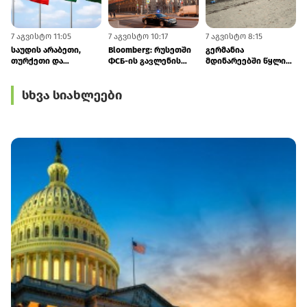
7 აგვისტო 11:05
7 აგვისტო 10:17
7 აგვისტო 8:15
7
საუდის არაბეთი,
Bloomberg: რუსეთში
გერმანია
თურქეთი და
ФСБ-ის გავლენის
მდინარეებში წყლის
პაკისტანი
ზრდა ელიტაში
დონის ვარდნის გამო
კოლექტიურ
შეშფოთებას იწვევს
ეკონომიკაში
სხვა სიახლეები
თავდაცვაზე
საგანგებო ზომებს
შეთანხმდნენ
იღებს