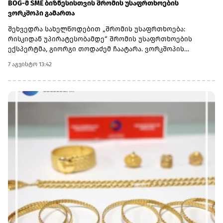
BOG-მ SME ბიზნესისთვის შრომის უსაფრთხოების
ვორკშოპი გამართა
შეხვედრა სახელწოდებით „შრომის უსაფრთხოება:
რისკიდან უპირატესობამდე“ შრომის უსაფრთხოების
ექსპერტმა, გიორგი თოდაძემ ჩაატარა. ვორკშოპის
ფარგლებში მონაწილეებმა მიიღეს პრაქტიკული ცოდნა
7 აგვისტო 13:42
იმის შესახებ, თუ როგორ იქცევა უსაფრთხოების
სტანდარტების დანერგვა ბიზნესის მდგრადი
განვითარების, ფინანსური სტაბილურობისა და
რეპუტაციის გაძლიერების ინსტრუმენტად.ღონისძიებაზე
განხილული იყო ისეთი მნიშვნელოვანი საკითხები,
როგორიცაა უსაფრთხოების ეკონომიკა და ინვესტიციის
უკუგება (ROI); როგორ გადაიქცეს უსაფრთხოება ბიზნესის
სტრატეგიულ უპირატესობად; თანამშრომელთა
რესურსების მართვა; ლიდერის როლი უსაფრთხოების
კულტურის ჩამოყალიბებაში და ნდობაზე დაფუძნებული
სამუშაო გარემოს შექმნა.მონაწილეებმა ასევე მიიღეს
პრაქტიკული რეკომენდაციები კრიზისების მართვისა და
ბიზნესის უწყვეტობის დაგეგმვის (BCP) მიმართულებით -
როგორ მოემზადონ კომპანიები ფორსმაჟორული
სიტუაციებისთვის და შეამცირონ შესაძლო ფინანსური თუ
ოპერაციული რისკები.„საქართველოს ბანკი მცირე და