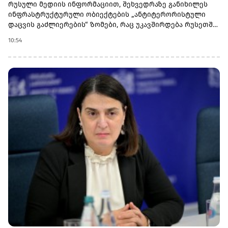
რუსული მედიის ინფორმაციით, შეხვედრაზე განიხილეს
ინფრასტრუქტურული ობიექტების „ანტიტერორისტული
დაცვის გაძლიერების“ ზომები, რაც უკავშირდება რუსეთში
დრონების გახშირებულ თავდასხმებს.კრემლის ცნობით,
10:54
განხილვის ერთ-ერთი მთავარი თემა იყო ობიექტების
უსაფრთხოების უზრუნველყოფა და შესაძლო ახალი
ზომები უპილოტო საფრენი აპარატებისგან მომდინარე
საფრთხეების ფონზე.