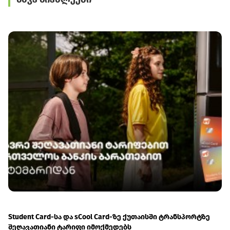
შეთანხმდნენ
იღებს
Student Card-სა და sCool Card-ზე ქუთაისში ტრანსპორტზე
შეღავათიანი ტარიფი იმოქმედებს