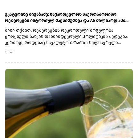
ეკატერინე მიქაბაძე: საქართველოს საერთაშორისო
რეზერვები ისტორიულ მაქსიმუმზეა და 7.5 მილიარდ აშშ
დოლარს აღემატება
მისი თქმით, რეზერვების რეკორდული მოცულობა
ეროვნული ბანკის თანმიმდევრული პოლიტიკის შედეგია.
კერძოდ, როდესაც სავალუტო ბაზარზე ხელსაყრელი
მდგომარეობაა, ეროვნული ბანკი საერთაშორისო
10:28
რეზერვებს ზრდის, რათა ქვეყანას გარე შოკების მიმართ
უფრო ძლიერი ბუფერი ჰქონდეს.„საქართველოს
ეროვნული ბანკის პოლიტიკა ყოველთვის მიმართულია
რეზერვების დაგროვებისკენ, რადგან სწორედ
საერთაშორისო რეზერვები წარმოადგენს ქვეყნის
მაკროეკონომიკური სტაბილურობის მნიშვნელოვან
გარანტორს. შესაბამისად, როდესაც სავალუტო ბაზარზე
ხელსაყრელი მდგომარეობაა, ეროვნული ბანკი ყოველთვის
ავსებს ქვეყნის საერთაშორისო რეზერვებს", - აღნიშნა
ეკატერინე მიქაბაძემ.მისივე შეფასებით, რეზერვების
ზრდასთან ერთად მნიშვნელოვნად გაუმჯობესდა
ადეკვატურობის მაჩვენებლებიც. მიმდინარე შეფასებით კი
საერთაშორისო სავალუტო ფონდის რეზერვების
ადეკვატურობის მაჩვენებელი (ARA Metric) 118.7 პროცენტს