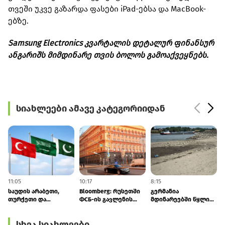
თვეში უკვე გაზარდა ფასები iPad-ებსა და MacBook-
ებზე.
Samsung Electronics კვარტალის დეტალურ ფინანსურ
ანგარიშს მიმდინარე თვის ბოლოს გამოაქვეყნებს.
სიახლეები ამავე კატეგორიიდან
11:05
10:17
8:15
7
საუდის არაბეთი,
Bloomberg: რუსეთში
გერმანია
თურქეთი და
ФСБ-ის გავლენის
მდინარეებში წყლის
პაკისტანი
ზრდა ელიტაში
დონის ვარდნის გამო
კოლექტიურ
შეშფოთებას იწვევს
ეკონომიკაში
სხვა სიახლეები
თავდაცვაზე
საგანგებო ზომებს