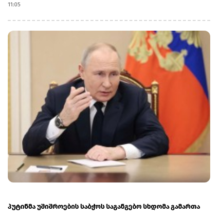
11:05
პრინცმა მუჰამედ ბინ სალმანმა, თურქეთის პრეზიდენტმა
რეჯეფ თაიფ ერდოღანმა და პაკისტანის პრემიერ-
მინისტრმა მუჰამედ შაჰბაზ შარიფმა.პაკისტანის საგარეო
უწყების განცხადებით, შეთანხმება ეფუძნება სამ ქვეყანას
შორის ისტორიულ კავშირებს, სტრატეგიულ ინტერესებსა
და თავდაცვის სფეროში ხანგრძლივ
თანამშრომლობას.დოკუმენტი მიზნად ისახავს თავდაცვის
სფეროში თანამშრომლობის გაფართოებას და „აგრესიის
ნებისმიერი აქტის შეკავების“ გაძლიერებას. შეთანხმების
ფარგლებში სამი ქვეყანა გეგმავს სამხედრო და
უსაფრთხოების მიმართულებით კოორდინაციის
გაღრმავებას.საუდის არაბეთს, თურქეთსა და პაკისტანს
შორის თავდაცვის სფეროში თანამშრომლობა ბოლო
წლებში გაძლიერდა რეგიონული უსაფრთხოების
გამოწვევების ფონზე. სამივე ქვეყანა ისლამური
თანამშრომლობის ორგანიზაციის წევრია და აქტიურად
მონაწილეობს ახლო აღმოსავლეთისა და სამხრეთ აზიის
უსაფრთხოების საკითხებში.
პუტინმა უშიშროების საბჭოს საგანგებო სხდომა გამართა