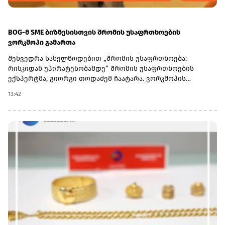
BOG-მ SME ბიზნესისთვის შრომის უსაფრთხოების
ვორკშოპი გამართა
შეხვედრა სახელწოდებით „შრომის უსაფრთხოება:
რისკიდან უპირატესობამდე“ შრომის უსაფრთხოების
ექსპერტმა, გიორგი თოდაძემ ჩაატარა. ვორკშოპის
ფარგლებში მონაწილეებმა მიიღეს პრაქტიკული ცოდნა
13:42
იმის შესახებ, თუ როგორ იქცევა უსაფრთხოების
სტანდარტების დანერგვა ბიზნესის მდგრადი
განვითარების, ფინანსური სტაბილურობისა და
რეპუტაციის გაძლიერების ინსტრუმენტად.ღონისძიებაზე
განხილული იყო ისეთი მნიშვნელოვანი საკითხები,
როგორიცაა უსაფრთხოების ეკონომიკა და ინვესტიციის
უკუგება (ROI); როგორ გადაიქცეს უსაფრთხოება ბიზნესის
სტრატეგიულ უპირატესობად; თანამშრომელთა
რესურსების მართვა; ლიდერის როლი უსაფრთხოების
კულტურის ჩამოყალიბებაში და ნდობაზე დაფუძნებული
სამუშაო გარემოს შექმნა.მონაწილეებმა ასევე მიიღეს
პრაქტიკული რეკომენდაციები კრიზისების მართვისა და
ბიზნესის უწყვეტობის დაგეგმვის (BCP) მიმართულებით -