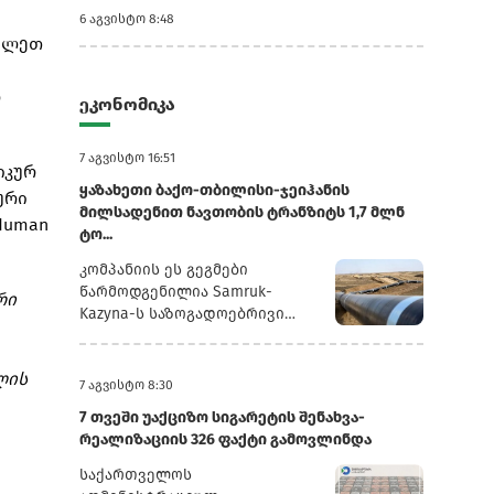
6 აგვისტო 8:48
ავლეთ
ო
ეკონომიკა
7 აგვისტო 16:51
იკურ
ყაზახეთი ბაქო-თბილისი-ჯეიჰანის
ური
მილსადენით ნავთობის ტრანზიტს 1,7 მლნ
Human
ტო...
კომპანიის ეს გეგმები
წარმოდგენილია Samruk-
რი
Kazyna-ს საზოგადოებრივი
საბჭოს სხდომაზე წარდგენილ
პრეზენტაციაში, რომელსაც
ლის
რუსული სააგენტო
7 აგვისტო 8:30
„ინტერფაქსი“ ავრცელებს.2025
7 თვეში უაქციზო სიგარეტის შენახვა-
წლის განმავლობაში
რეალიზაციის 326 ფაქტი გამოვლინდა
„ყაზმუნაიგაზმა“ ბაქო-
თბილისი-ჯეიჰანის
საქართველოს
მილსადენით 1,3 მლნ ტონა