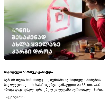
უმაღლესი განათლების რეფორმის ფარგლებში
აკრედიტაცია გაიარა კიდევ ორმა რეგიონულმა
სასწავლებელმა - შოთა მესხიას სახელობის ზუგდიდის
სახელმწიფო უნივერსიტეტმა და სამცხე-ჯავახეთის
სახელმწიფო უნივერსიტეტმა, რომლებიც ტურიზმის
საგანმანათლებლო პროგრამებს
განახორციელებენ.მინისტრმა აღნიშნა, რომ რეგიონულ
უნივერსიტეტებში პრიორიტეტულ მიმართულებებად
სწორედ ვიწრო პროფილური სფეროები: პედაგოგიკა,
ტურიზმი და აგრარული პროგრამები განისაზღვრა, რის
გამოც იმ სასწავლებლებს, რომლებსაც ახალი
მიმართულებები დაემატათ, სტუდენტთა მიღების
კვოტებიც გაეზარდათ.
სავალუტო იპოთეკა გაიაფდა
სებ-ის თვის მიმოხილვით, ივნისში იურიდიული პირების
სავალუტო სესხის საპროცენტო განაკვეთი 0.1 პპ-ით, 9.6%
-მდეა დაკლებული.ეროვნულ ვალუტაში იურიდიული პირის
სესხზე პროცენტი 12.6%-ია, იპოთეკა - 11.5%-
5 აგვისტო 11:16
დან.მიმოხილვაშის ასევე სავალუტო დაკრედიტების
აჩქარებაზეა აღნიშნული, ტემპი 0.4 პპ-ით, 14.2%-მდე