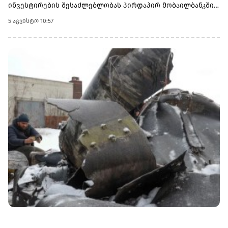
ინვესტირების შესაძლებლობას პირდაპირ მობაილბანკში
სთავაზობს. ახლა მომხმარებლებს ამერიკისა და
5 აგვისტო 10:57
ლონდონის ბაზრებზე წარმოდგენილ კომპანიებში
ინვესტირება ერთი საინვესტიციო პლატფორმიდან
შეუძლიათ.ლონდონის ბირჟაზე ხელმისაწვდომია ისეთი
ცნობილი კომპანიების აქციები, როგორებიცაა Aston Martin,
Asos, Burberry, Rolls-Royce Holdings და სხვა.თიბისის
საინვესტიციო პლატფორმაზე ანგარიშის გახსნას ერთ
წუთზე ნაკლები დრო სჭირდება. დღეს საინვესტიციო
პლატფორმის მეშვეობით, მომხმარებლებისთვის
ხელმისაწვდომ ამერიკულ აქციებთან და ETF-ებთან ერთად,
ლონდონის ბაზრის დამატებით საინვესტიციო
შესაძლებლობები კიდევ უფრო გაფართოვდა.ლონდონის
საფონდო ბირჟის დამატება კიდევ ერთი ნაბიჯია თიბისის
მიზნისკენ – ინვესტირების პროცესი მომხმარებლისთვის
უფრო მარტივი, სწრაფი და ხელმისაწვდომი
გახადოს.აღმოაჩინეთ ლონდონის საფონდო ბირჟა
პირდაპირ მობაილბანკში:
https://app.tbcbank.ge/YiId/vmpjqmpcგაითვალისწინეთ, ეს არ
არის ფინანსური რჩევა.(R)