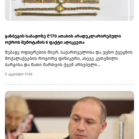
ვებგვერდს.(R)
ყაზბეგის საბაჟოზე ₾170 ათასის არადეკლარირებული
ოქროს შემოტანის 6 ფაქტი აღიკვეთა
მებაჟე ოფიცრების მიერ, საქართველოსა და უცხო ქვეყნის
მოქალაქეების როგორც ფიზიკური, ასევე კუთვნილი
ბარგისა და მათი მართვის ქვეშ არსებული
ავტოსატრანსპორტო საშუალებების დეტალური
5 აგვისტო 11:56
დათვალიერების შედეგად ჯამში -782 გრამი ოქროს
ნაკეთობები აღმოაჩინეს.არადეკლარირებული საქონლის
საერთო საბაჟო ღირებულებამ ჯამში 169 776 ლარი
შეადგინა.6 კანონდამრღვევი მოქალაქის მიმართ, საქმის
მასალები შემდგომი რეაგირების მიზნით, საქართველოს
ფინანსთა სამინისტროს საგამოძიებო სამსახურს
გადაეგზავნა.