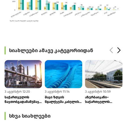
სიახლეები ამავე კატეგორიიდან
3 აგვისტო 12:20
3 აგვისტო 11:14
3 აგვისტო 10:59
3
საქართველოს
შავი ზღვის
აზერბაიჯანი–
ნავთობგადამამუშავებელი
წყალქვეშა კაბელის
საქართველოს
ქარხანა ყაზახეთისა
პროექტი
სარკინიგზო
და ლიბიის ნავთობზე
განვითარების
საზღვრის
სხვა სიახლეები
გადადის
ეტაპზე გადავიდა
გადაკვეთის პროცესი
დაჩქარდება