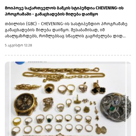
მოიპოვე საქართველოს ბანკის სტიპენდია CHEVENING-ის
პროგრამაში - განაცხადების მიღება დაიწყო
თბილისი (GBC) - CHEVENING-ის სასტიპენდიო პროგრამაზე
განაცხადების მიღება დაიწყო. შესაბამისად, იმ
ახალგაზრდებს, რომლებსაც სწავლის გაგრძელება დიდ
ბრიტანეთში სურთ, აქვთ შესაძლებლობა, შეავსონ
5 აგვისტო 12:28
განაცხადი, გახდნენ საქართველოს ბანკის სტიპენდიატები
და ისწავლონ სასურველ უნივერსიტეტში სრული
დაფინანსებით.დიდ ბრიტანეთში სწავლის მსურველებმა, 6
ოქტომბრამდე უნდა შეავსონ განაცხადი
ბმულზე.აღსანიშნავია ისიც, რომ საქართველოს ბანკის
სტიპენდია ფარავს როგორც ერთწლიან სამაგისტრო
საფეხურზე სწავლის, ასევე მასთან დაკავშირებულ ყველა
აუცილებელ ხარჯს.პროგრამის ფარგლებში უკვე
გამოვლინდა საქართველოს ბანკის 30-ზე მეტი
სტიპენდიატი და მათი რაოდენობა კი ყოველწლიურად
იზრდება.შეგახსენებთ, რომ საქართველოს ბანკი უკვე 10
წელზე მეტია CHEVENING-ის სასტიპენდიო პროგრამის
პარტნიორია.საქართველოს ბანკის მიერ
განხორციელებული საგანმანათლებლო პროგრამების
შესახებ დეტალური ინფორმაციის მისაღებად ეწვიეთ