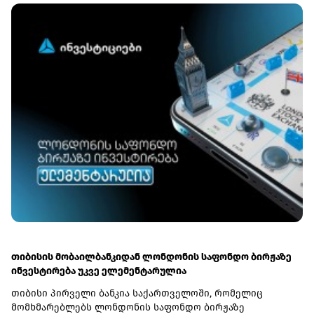
გაიზარდა,ხოლო ეროვნული ვალუტით კი 0.2 პპ-
ით.ბანკების პორტფელში იპოთეკური სესხები 14.209 მლრდ
ლარია. მ.შ. 10 მლრდ ლარია ადგილობრივ ვალუტაში, 4.2
მლრდ ლარამდე ეკვივალენტი კი უცხოურ ვალუტაში..
თიბისის მობაილბანკიდან ლონდონის საფონდო ბირჟაზე
ინვესტირება უკვე ელემენტარულია
თიბისი პირველი ბანკია საქართველოში, რომელიც
მომხმარებლებს ლონდონის საფონდო ბირჟაზე