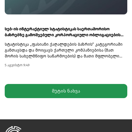
სამხედრო პერსონალის პირდაპირი განთავსება მოსკოვსა
და ფხენიანს შორის არსებული სამხედრო
თანამშრომლობის ახალ და უფრო მასშტაბურ ეტაპზე
გადასვლაზე მიუთითებს.
სებ-ის ინტერაქტიულ სტატისტიკას საერთაშორისო
ბაზრებზე გამოშვებული კორპორაციული ობლიგაციების
რეპორტი დაემატა
სტატისტიკა „ფასიანი ქაღალდების ბაზრის“ კატეგორიაში
განთავსდა და მოიცავს ქართული კომპანიებისა (მათ
შორის სახელმწიფო საწარმოების) და მათი მფლობელი
სუბიექტების მიერ საერთაშორისო ბაზრებზე გამოშვებული
5 აგვისტო 9:49
კორპორაციული ობლიგაციების შესახებ
ინფორმაციას.პლატფორმა მომხმარებლებს საშუალებას
აძლევს მონაცემები დაამუშაონ და გააანალიზონ
სხვადასხვა ჭრილში, მათ შორის ვალუტის, ვადიანობის,
მეტის ნახვა
ეკონომიკური სექტორისა და სხვა პარამეტრების
მიხედვით.მონაცემები ყოველთვიურად განახლდება და
ხელმისაწვდომი იქნება ქართულ და ინგლისურ
ენებზე.წარმოდგენილი ინფორმაცია საქართველოს
ფასიანი ქაღალდების ბაზრის შესწავლისა და ანალიზის
პროცესში მნიშვნელოვან დახმარებას გაუწევს კაპიტალის
ბაზრის მონაწილეებს - ემიტენტებს, საბროკერო