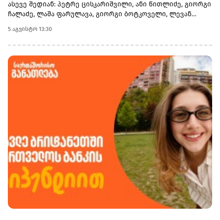
ასევე შედიან: პეტრე ცისკარიშვილი, ანი წითლიძე, გიორგი
ჩალაძე, ლაშა ფარულავა, გიორგი ბოტკოველი, ლევან
ბეჟაშვილი და პატიმრობაში მყოფი ირაკლი ნადირაძე.რაც
5 აგვისტო 13:30
შეეხება პარტიის ყოფილ თავმჯდომარეს, თინა ბოკუჩავას,
ლევან ბეჟაშვილის განცხადებით, მან უარი თქვა
მმართველობითი საბჭოს საქმიანობაში მონაწილეობაზე
და საქმიანობას პარტიის პოლიტსაბჭოს წევრის სტატუსით
გააგრძელებს.