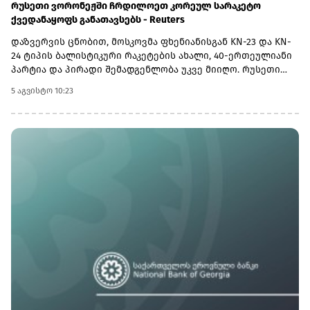
რუსეთი ვორონეჟში ჩრდილოეთ კორეულ სარაკეტო
ქვედანაყოფს განათავსებს - Reuters
დაზვერვის ცნობით, მოსკოვმა ფხენიანისგან KN-23 და KN-
24 ტიპის ბალისტიკური რაკეტების ახალი, 40-ერთეულიანი
პარტია და პირადი შემადგენლობა უკვე მიიღო. რუსეთი
გეგმავს, რომ დაახლოებით 90 ჩრდილოეთ კორეელისგან
5 აგვისტო 10:23
შემდგარი ქვედანაყოფი თავისი 112-ე სარაკეტო ბრიგადის
შემადგენლობაში დააყენოს. შეიარაღების საბოლოო
მოცულობა, მათ შორის დამატებითი რაკეტებისა და
გამშვები დანადგარების მიწოდება, მომავალ თვეში
დაგეგმილ მოლაპარაკებებზე შეთანხმდება.უკრაინული
მხარის შეფასებით, რუსეთი ცდილობს ისარგებლოს
უკრაინის საჰაერო თავდაცვის სისტემების ნაკლებობით და
დარტყმები მძიმე ბალისტიკური რაკეტებით გაახშიროს,
რომელთა ჩამოგდებაც განსაკუთრებით რთულია.ივლისის
ბოლოს განხორციელებული შეტევა გახდა ჩრდილოეთ
კორეული ბალისტიკური რაკეტების გამოყენების პირველი
დაფიქსირებული შემთხვევა 2025 წლის აგვისტოს შემდეგ,
რისთვისაც სწორედ ახალი პარტიიდან მიღებული
რაკეტები გამოიყენეს. საერთო ჯამში, 2023 წლის ბოლოდან
2025 წლის აგვისტომდე ჩრდილოეთ კორეამ რუსეთს 150-ზე
მეტი ასეთი რაკეტა მიაწოდა.სარაკეტო ქვედანაყოფისა და