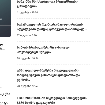
ბანკებში მსესხებელთა პრეტენზიები
გაზრდილია
4 აგვისტო 12:36
საქართველოს რკინიგზა მაღალი რისკის
ადგილებში დამცავ ღობეებს დაამონტაჟე...
27 ივლისი 6:30
7 აგვისტო 11:22
7 აგვისტო 10:28
ისწავლე საზღვარგარეთ საქართველოს ბანკის
ეკატერინე მიქ
სებ-ის პრეზიდენტი Visa-ს ვიცე-
სტიპენდიით - მოსწავლეებისთვის...
საერთაშორისო
პრეზიდენტს შეხვდა
მაქსიმ...
28 ივლისი 10:34
ემპი დეველოპმენტმა მოკლევადიანი
ობლიგაციები განათავსა დოლარსა და
ევროშ...
..
28 ივლისი 12:49
აც გზა
TBC Uzbekistan-ის საკრედიტო პორტფელმა
$879 მლნ-ს გადააჭარბა
ექტზე,