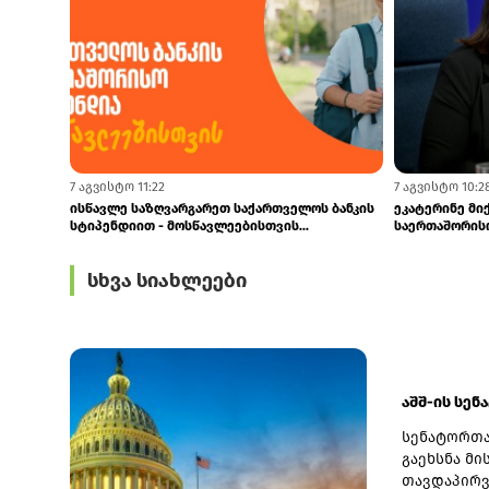
7 აგვისტო 15:48
7 აგვისტო 14:2
GCAP-მა 1H26-ში ₾86 მლნ-ის დივიდენდი მიიღო
Student Card-ს
ტრანსპორტზე 
სხვა სიახლეები
აშშ-ის სენ
სენატორთა
გაეხსნა მი
თავდაპირვ