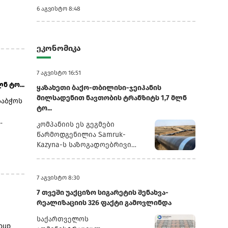
 და
6 აგვისტო 8:48
.
ეკონომიკა
ლის 11
7 აგვისტო 16:51
ადგილი
ნ ტო...
ყაზახეთი ბაქო-თბილისი-ჯეიჰანის
მილსადენით ნავთობის ტრანზიტს 1,7 მლნ
საბჭოს
ტო...
კომპანიის ეს გეგმები
 ჩვენ
ისად,
წარმოდგენილია Samruk-
მირ
Kazyna-ს საზოგადოებრივი
ვებს
სპიის
საბჭოს სხდომაზე წარდგენილ
ი ბაჟი
ებარე
პრეზენტაციაში, რომელსაც
ა
რუსული სააგენტო
7 აგვისტო 8:30
იულ
„ინტერფაქსი“ ავრცელებს.2025
ნსური
7 თვეში უაქციზო სიგარეტის შენახვა-
წლის განმავლობაში
ის,
,
რეალიზაციის 326 ფაქტი გამოვლინდა
„ყაზმუნაიგაზმა“ ბაქო-
 წელს
თბილისი-ჯეიჰანის
საქართველოს
ალდ
oup
მილსადენით 1,3 მლნ ტონა