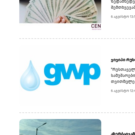
ზედამხედვ
შემთხვევა
მიწოდებული
6 აგვისტო 13:
აქვს გადა
მოქალაქეო
კაპიტალით,
პორტფელით
ძირითადად
ჯივიპი რუ
"რუსთაველ
სამუშაოებ
თვითმცლელ
ნიადაგის 
6 აგვისტო 12:
სატრანსპო
ტრანშიის 
ინფორმაცი
სახელშეკრ
მცირეწლოვ
სამუშაო პ
ენდ ფაუერ
აზერბაიჯან