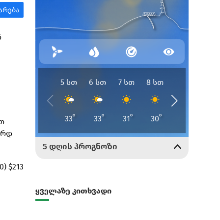
ნ
თ
ლრდ
) $213
ყველაზე კითხვადი