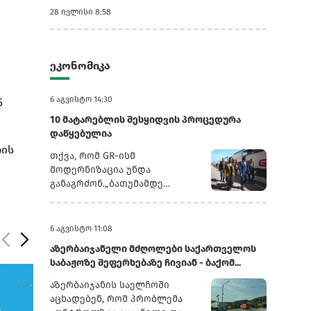
28 ივლისი 8:58
ეკონომიკა
6 აგვისტო 14:30
5
10 მატარებლის შესყიდვის პროცედურა
დაწყებულია
რის
თქვა, რომ GR-ისმ
მოდერნიზაცია უნდა
განაგრძონ.„ბათუმამდე
ვიმგზავრეთ მატარებლით,
რომელიც ახალი სიჩქარით
მოძრაობს. მგზავრობის დრო
6 აგვისტო 11:08
იყო 5,5 სთ შემცირებულია 4
აზერბაიჯანელი მძღოლები საქართველოს
სთ-მდე. ერთ წელში
საბაჟოზე შეფერხებაზე ჩივიან - ბაქომ...
ფუნდამენტური ცვლილებები
განხორციელდა. კიდევ
აზერბაიჯანის საელჩოში
ძალიან ბევრი რამ არის
აცხადებენ, რომ პრობლემა
დაგეგმილი, რაზეც