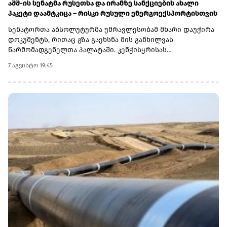
აშშ-ის სენატმა რუსეთსა და ირანზე სანქციების ახალი
პაკეტი დაამტკიცა – რისკი რუსული ენერგოექსპორტისთვის
სენატორთა აბსოლუტურმა უმრავლესობამ მხარი დაუჭირა
დოკუმენტს, რითაც გზა გაეხსნა მის განხილვას
წარმომადგენელთა პალატაში. კენჭისყრისას
თავდაპირველი დათვლით დაფიქსირდა 68 ხმა 9-ის
7 აგვისტო 19:45
წინააღმდეგ კანონპროექტზე, სახელწოდებით „ლინდსი ო.
გრემის 2026 წლის სანქციების აქტი რუსეთისა და ირანის
წინააღმდეგ“. საბოლოო დათვლით შედეგი 86 ხმა 11-ის
წინააღმდეგ აღმოჩნდა.დოკუმენტს ახლა
წარმომადგენელთა პალატა განიხილავს, რის შემდეგაც მას
აშშ-ის პრეზიდენტმა დონალდ ტრამპმა უნდა მოაწეროს
ხელი. უცნობია, როდის განიხილავს კანონპროექტს
პალატა.კანონპროექტის ინიციატორად დასახელებულია
სენატორი ლინდსი გრემი, რომელიც 2026 წლის 11 ივლისს
გარდაიცვალა. „ეს კანონი პუტინს მტკივნეულ ადგილზე
ურტყამს“, - განაცხადა მისმა დამ დარლინ გრემ ნორდონმა,
რომელმაც სენატში მისი ადგილი დაიკავა.„დღეს ზელენსკი
ამას უკრაინიდან აკვირდება, ხოლო პუტინი - მოსკოვიდან“,
- განაცხადა სენატორმა რიჩარდ ბლუმენთალმა,
დემოკრატმა კონექტიკუტის შტატიდან, რომელიც სამხრეთ
კაროლინას აწგანსვენებულ სენატორ ლინდსი გრემთან