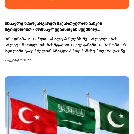
ისწავლე საზღვარგარეთ საქართველოს ბანკის
სტიპენდიით - მოსწავლეებისთვის შექმნილ
საერთაშორისო პროგრამაზე მიღება დაიწყო
პროგრამა 15-17 წლის ახალგაზრდებს შესაძლებლობას
აძლევს მსოფლიოს მასშტაბით 17 ქვეყანაში, 18 პარტნიორ
სკოლაში გააგრძელონ სწავლა.პროგრამაზე მიღება დაიწყო
და 30 სექტემბერს დასრულდება. რეგისტრაციისთვის
7 აგვისტო 11:22
ეწვიეთ ვებგვერდს. ინფორმაციისთვის, გაერთიანებული
მსოფლიო სკოლები (UWC) წარმოადგენს საერთაშორისო
საგანმანათლებლო მოძრაობას ახალგაზრდებისთვის,
რომლის მიზანია, განათლება გამოიყენოს როგორც ძალა
სხვადასხვა ერისა და კულტურის დასაახლოებლად და ამ
გზით შეუწყოს ხელი მშვიდობიანი და მდგრადი მომავლის
შექმნას. UWC მსოფლიოს სხვადასხვა კონტინენტის 18
საერთაშორისო სკოლასა და კოლეჯს აერთიანებს.
პროგრამის ფარგლებში სწავლება მიმდინარეობს 17
სხვადასხვა ქვეყანაში, მათ შორის − კანადაში, აშშ-ში,
ჩინეთში, იაპონიაში, ტაილანდში, გერმანიასა და
იტალიაში.საქართველოს ბანკმა UWC Georgia-სთან