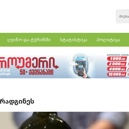
ღვინო და ტურიზმი
სტატისტიკა
პოლიტიკა
არადგინეს