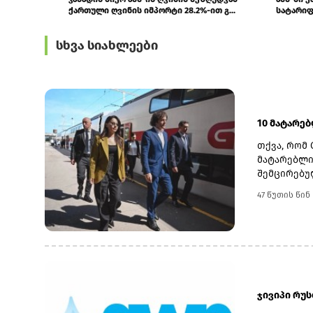
აღაფრთოვანა
პროგნოზირებ
სხვა სიახლეები
10 მატარე
თქვა, რომ 
მატარებლი
შემცირებუ
განხორციე
47 წუთის წინ
საზოგადოე
სათანადო 
კობახიძემ
ინფრასტრუ
მაგისტრალ
მოიხსნა.რ
კაპიტალურ
ჯივიპი რუ
შესყიდვის