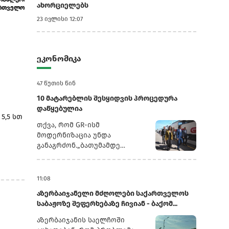
ახორციელებს
ქართული ღვინის იმპორტი 28.2%-ით გ...
სატარიფო განა
23 ივლისი 12:07
ეკონომიკა
47 წუთის წინ
10 მატარებლის შესყიდვის პროცედურა
დაწყებულია
5,5 სთ
თქვა, რომ GR-ისმ
მოდერნიზაცია უნდა
განაგრძონ.„ბათუმამდე
ვიმგზავრეთ მატარებლით,
რომელიც ახალი სიჩქარით
ს
მოძრაობს. მგზავრობის დრო
11:08
იყო 5,5 სთ შემცირებულია 4
აზერბაიჯანელი მძღოლები საქართველოს
სთ-მდე. ერთ წელში
საბაჟოზე შეფერხებაზე ჩივიან - ბაქომ...
ფუნდამენტური ცვლილებები
განხორციელდა. კიდევ
აზერბაიჯანის საელჩოში
ძალიან ბევრი რამ არის