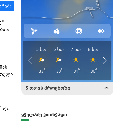
ე“
ებით
მას
რთული
რივი
ყველაზე კითხვადი