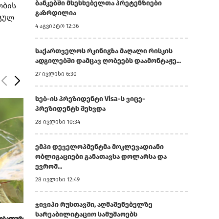
ბანკებში მსესხებელთა პრეტენზიები
ობის
გაზრდილია
ნგულ
4 აგვისტო 12:36
საქართველოს რკინიგზა მაღალი რისკის
ადგილებში დამცავ ღობეებს დაამონტაჟე...
27 ივლისი 6:30
სებ-ის პრეზიდენტი Visa-ს ვიცე-
პრეზიდენტს შეხვდა
28 ივლისი 10:34
ემპი დეველოპმენტმა მოკლევადიანი
ობლიგაციები განათავსა დოლარსა და
ევროშ...
28 ივლისი 12:49
ჯივიპი რუსთავში, აღმაშენებელზე
13 ივლისი 9:34
29 ივნისი 9:47
სარეაბილიტაციო სამუშაოებს
ით
კანადის მიერ აშშ-ის ღვინის შეზღუდვამ
აშშ-ში ქართულ