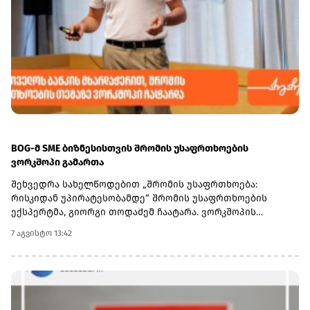
BOG-მ SME ბიზნესისთვის შრომის უსაფრთხოების
ვორკშოპი გამართა
შეხვედრა სახელწოდებით „შრომის უსაფრთხოება:
რისკიდან უპირატესობამდე“ შრომის უსაფრთხოების
ექსპერტმა, გიორგი თოდაძემ ჩაატარა. ვორკშოპის
ფარგლებში მონაწილეებმა მიიღეს პრაქტიკული ცოდნა
7 აგვისტო 13:42
იმის შესახებ, თუ როგორ იქცევა უსაფრთხოების
სტანდარტების დანერგვა ბიზნესის მდგრადი
განვითარების, ფინანსური სტაბილურობისა და
რეპუტაციის გაძლიერების ინსტრუმენტად.ღონისძიებაზე
განხილული იყო ისეთი მნიშვნელოვანი საკითხები,
როგორიცაა უსაფრთხოების ეკონომიკა და ინვესტიციის