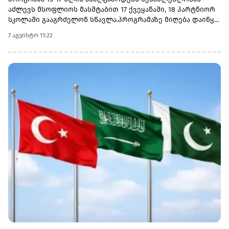
აძლევს მსოფლიოს მასშტაბით 17 ქვეყანაში, 18 პარტნიორ
სკოლაში გააგრძელონ სწავლა.პროგრამაზე მიღება დაიწყო
და 30 სექტემბერს დასრულდება. რეგისტრაციისთვის
7 აგვისტო 11:22
ეწვიეთ ვებგვერდს. ინფორმაციისთვის, გაერთიანებული
მსოფლიო სკოლები (UWC) წარმოადგენს საერთაშორისო
საგანმანათლებლო მოძრაობას ახალგაზრდებისთვის,
რომლის მიზანია, განათლება გამოიყენოს როგორც ძალა
სხვადასხვა ერისა და კულტურის დასაახლოებლად და ამ
გზით შეუწყოს ხელი მშვიდობიანი და მდგრადი მომავლის
შექმნას. UWC მსოფლიოს სხვადასხვა კონტინენტის 18
საერთაშორისო სკოლასა და კოლეჯს აერთიანებს.
პროგრამის ფარგლებში სწავლება მიმდინარეობს 17
სხვადასხვა ქვეყანაში, მათ შორის − კანადაში, აშშ-ში,
ჩინეთში, იაპონიაში, ტაილანდში, გერმანიასა და
იტალიაში.საქართველოს ბანკმა UWC Georgia-სთან
თანამშრომლობა 2025 წელს დაიწყო და უკვე გამოავლინა 2
სტიპენდიატი. საქართველოს ბანკის მხარდაჭერით,
ქართველ მოსწავლეებს აქვთ უნიკალური შესაძლებლობა,
დაეუფლონ საერთაშორისო ბაკალავრიატის (IB) პროგრამას
და იცხოვრონ მულტიკულტურულ გარემოში
თანატოლებთან ერთად.საქართველოს ბანკის მიერ
განხორციელებული საგანმანათლებლო პროგრამების