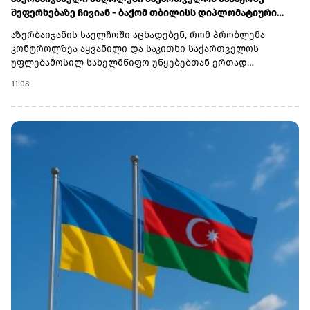
შეფერხებაზე ჩივიან - ბაქომ თბილისს დიპლომატიური
ნოტით მიმართა
აზერბაიჯანის საელჩოში აცხადებენ, რომ პრობლემა
კონტროლზეა აყვანილი და საკითხი საქართველოს
უფლებამოსილ სახელმწიფო უწყებებთან ერთად
შესწავლის პროცესშია.აზერბაიჯანული საინფორმაციო
11:08
სააგენტო Report-ის ინფორმაციით, მძღოლები კვირებია
ელოდებიან საბაჟო პროცედურების დასრულებას
„სარფისა“ და „წითელი ხიდის“ სასაზღვრო-გამშვებ
პუნქტებზე, ასევე თბილისის გაფორმების ეკონომიკურ
ზონაში (გეზ).გადამზიდავების განცხადებით, მებაჟეები
შეჩერების კონკრეტულ მიზეზებს, ეხება ეს ტვირთს, წონას
თუ დოკუმენტაციას - არ განუმარტავენ.დაზარალებული
მძღოლები აცხადებენ, რომ პროცესი საგრძნობლად
გაჭიანურდა და ზოგ შემთხვევაში შეყოვნება თვეზე მეტს
შეადგენს: თეიმურ სულთანოვი: აცხადებს, რომ „სარფის“
გამშვებ პუნქტზე 15 დღეა იმყოფება. მას ჩამოართვეს
პასპორტი, მართვის მოწმობა და მანქანის საბუთები,
პასუხად კი მხოლოდ „დაელოდეთ“-ს ეუბნებიან. ელდენიზ
მამედლიევი: საქართველოში უკვე 45 დღეა ყოვნდება. მას
ქუთაისში წარმოებული და მეტალურგიისთვის
განკუთვნილი ქიმიური ნივთიერება გადაჰქონდა