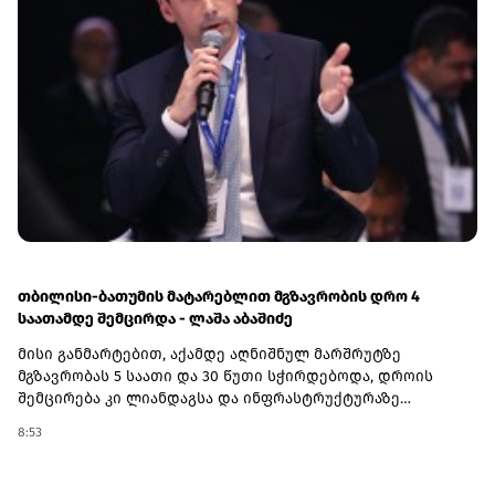
განაღდებულ 150 ლარზე გათამაშების ერთი ბილეთი
ენიჭება, რაც მოგების შანსს ზრდის.კამპანიაში
მონაწილეობა ემიგრანტებსაც შეუძლიათ. ამისთვის
საჭიროა, გზავნილი საკუთარ თავს გამოუგზავნონ, ხოლო
თანხა საქართველოს ბანკის მობილბანკის ან
ინტერნეტბანკის საშუალებით გაანაღდონ.გზავნილის
კამპანიის შესახებ ყველა საჭირო ინფორმაციას გაეცანით
ამ ბმულზე.(R)
თბილისი-ბათუმის მატარებლით მგზავრობის დრო 4
საათამდე შემცირდა - ლაშა აბაშიძე
მისი განმარტებით, აქამდე აღნიშნულ მარშრუტზე
მგზავრობას 5 საათი და 30 წუთი სჭირდებოდა, დროის
შემცირება კი ლიანდაგსა და ინფრასტრუქტურაზე
ჩატარებულმა კაპიტალურმა სამუშაოებმა გახადა
8:53
შესაძლებელი.„ეს საკმაოდ მნიშვნელოვანი გაუმჯობესებაა.
ბოლო პერიოდის განმავლობაში, ლიანდაგსა და
ინფრასტრუქტურაზე მნიშვნელოვანი კაპიტალური