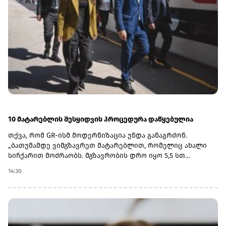
ნოემბრიდან 6 ნოემბრის ჩათვლით პერიოდს.
10 მატარებლის შესყიდვის პროცედურა დაწყებულია
თქვა, რომ GR-ისმ მოდერნიზაცია უნდა განაგრძონ.
„ბათუმამდე ვიმგზავრეთ მატარებლით, რომელიც ახალი
სიჩქარით მოძრაობს. მგზავრობის დრო იყო 5,5 სთ
შემცირებულია 4 სთ-მდე. ერთ წელში ფუნდამენტური
14:30
ცვლილებები განხორციელდა. კიდევ ძალიან ბევრი რამ
არის დაგეგმილი, რაზეც საზოგადოებას პერიოდულად
ვაწვდიდით ინფორმაციას. ყველა რეფორმა სათანადო
ვადებში განხორციელდება“, - განაცხადა ირაკლი
კობახიძემ.მთავრობის ადმინისტრაციის ინფორმაციით,