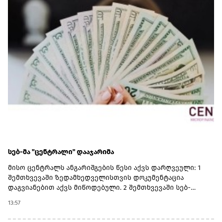
გაუმჯობესდა GR-ის ინფრასტრუქტურა, სრულად
რეაბილიტირებულია ლიანდაგი, ცენტრალურ
მაგისტრალზე მოძრავი შემადგენლობებისთვის
შეზღუდვები მოიხსნა.რეაბილიტირებულია სამგზავრო
სადგურებიც. მატარებლები კაპიტალურად რემონტდება.
დაწყებულია 10 ახალი სამგზავრო მატარებლის შესყიდვის
პროცედურები.
სებ-მა "ცენტრალი" დააჯარიმა
მისო ცენტრალს ანგარიშგების წესი აქვს დარღვეული: 1
შემთხვევაში ზედამხედველისთვის დოკუმენტაცია
დაგვიანებით აქვს მიწოდებული. 2 შემთხვევაში სებ-
ისთვის ინფორმაცია არასწორად აქვს
13:57
მიწოდებული.შესაბამისად 3 -ჯერ 2 000 ლარის ჯარიმა
გემოეწერა და ჯამში 6 000 აქვს გადასახდელი.მისოს