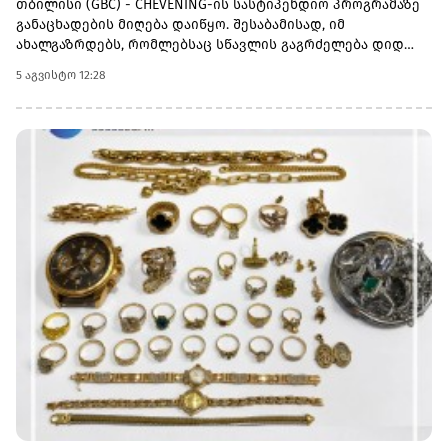
თბილისი (GBC) - CHEVENING-ის სასტიპენდიო პროგრამაზე
განაცხადების მიღება დაიწყო. შესაბამისად, იმ
ახალგაზრდებს, რომლებსაც სწავლის გაგრძელება დიდ
ბრიტანეთში სურთ, აქვთ შესაძლებლობა, შეავსონ
5 აგვისტო 12:28
განაცხადი, გახდნენ საქართველოს ბანკის სტიპენდიატები
და ისწავლონ სასურველ უნივერსიტეტში სრული
დაფინანსებით.დიდ ბრიტანეთში სწავლის მსურველებმა, 6
ოქტომბრამდე უნდა შეავსონ განაცხადი
ბმულზე.აღსანიშნავია ისიც, რომ საქართველოს ბანკის
სტიპენდია ფარავს როგორც ერთწლიან სამაგისტრო
საფეხურზე სწავლის, ასევე მასთან დაკავშირებულ ყველა
აუცილებელ ხარჯს.პროგრამის ფარგლებში უკვე
გამოვლინდა საქართველოს ბანკის 30-ზე მეტი
სტიპენდიატი და მათი რაოდენობა კი ყოველწლიურად
იზრდება.შეგახსენებთ, რომ საქართველოს ბანკი უკვე 10
წელზე მეტია CHEVENING-ის სასტიპენდიო პროგრამის
პარტნიორია.საქართველოს ბანკის მიერ
განხორციელებული საგანმანათლებლო პროგრამების
შესახებ დეტალური ინფორმაციის მისაღებად ეწვიეთ
ვებგვერდს.(R)