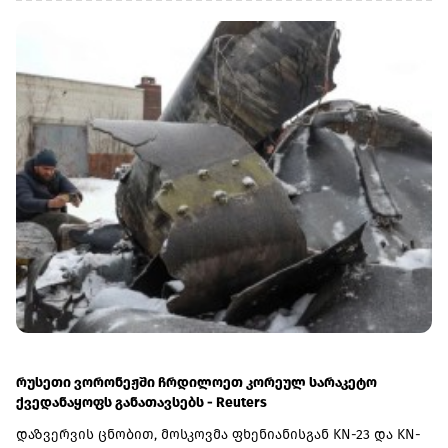
შეუძლიათ.ლონდონის ბირჟაზე ხელმისაწვდომია ისეთი
ცნობილი კომპანიების აქციები, როგორებიცაა Aston Martin,
Asos, Burberry, Rolls-Royce Holdings და სხვა.თიბისის
საინვესტიციო პლატფორმაზე ანგარიშის გახსნას ერთ
წუთზე ნაკლები დრო სჭირდება. დღეს საინვესტიციო
პლატფორმის მეშვეობით, მომხმარებლებისთვის
ხელმისაწვდომ ამერიკულ აქციებთან და ETF-ებთან ერთად,
ლონდონის ბაზრის დამატებით საინვესტიციო
შესაძლებლობები კიდევ უფრო გაფართოვდა.ლონდონის
საფონდო ბირჟის დამატება კიდევ ერთი ნაბიჯია თიბისის
მიზნისკენ – ინვესტირების პროცესი მომხმარებლისთვის
უფრო მარტივი, სწრაფი და ხელმისაწვდომი
გახადოს.აღმოაჩინეთ ლონდონის საფონდო ბირჟა
პირდაპირ მობაილბანკში:
https://app.tbcbank.ge/YiId/vmpjqmpcგაითვალისწინეთ, ეს არ
არის ფინანსური რჩევა.(R)
რუსეთი ვორონეჟში ჩრდილოეთ კორეულ სარაკეტო
ქვედანაყოფს განათავსებს - Reuters
დაზვერვის ცნობით, მოსკოვმა ფხენიანისგან KN-23 და KN-