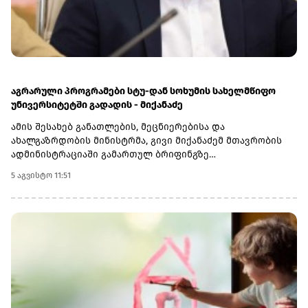
აგრარული პროგრამები სტუ-დან სოხუმის სახელმწიფო
უნივერსიტეტში გადადის - მიქანაძე
ამის შესახებ განათლების, მეცნიერებისა და
ახალგაზრდობის მინისტრმა, გივი მიქანაძემ მთავრობის
ადმინისტრაციაში გამართულ ბრიფინგზე
განაცხადა.მინისტრის განმარტებით, სოხუმის სახელმწიფო
5 აგვისტო 11:51
უნივერსიტეტის აგრარულმა პროგრამებმა განათლების
ხარისხის განვითარების ეროვნულ ცენტრში აკრედიტაციის
პროცესი უკვე წარმატებით გაიარეს. რაც შეეხება
სტუდენტებს, რომლებიც ამჟამად სწავლობენ სტუ-ის
აგრარულ მიმართულებებზე, ისინი სწავლას იმავე
უნივერსიტეტში დაასრულებენ.ამასთან, მიქანაძის თქმით,
უმაღლესი განათლების რეფორმის ფარგლებში
აკრედიტაცია გაიარა კიდევ ორმა რეგიონულმა
სასწავლებელმა - შოთა მესხიას სახელობის ზუგდიდის
სახელმწიფო უნივერსიტეტმა და სამცხე-ჯავახეთის