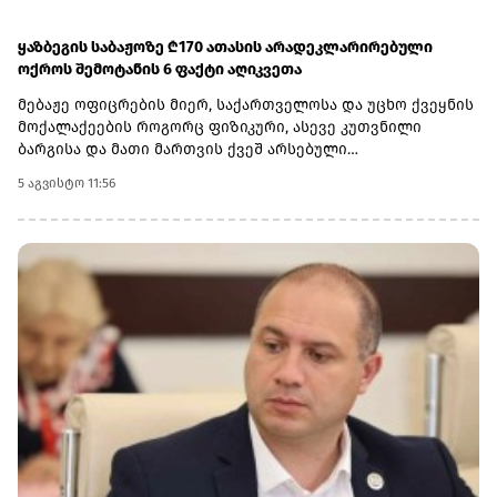
ყაზბეგის საბაჟოზე ₾170 ათასის არადეკლარირებული
ოქროს შემოტანის 6 ფაქტი აღიკვეთა
მებაჟე ოფიცრების მიერ, საქართველოსა და უცხო ქვეყნის
მოქალაქეების როგორც ფიზიკური, ასევე კუთვნილი
ბარგისა და მათი მართვის ქვეშ არსებული
ავტოსატრანსპორტო საშუალებების დეტალური
5 აგვისტო 11:56
დათვალიერების შედეგად ჯამში -782 გრამი ოქროს
ნაკეთობები აღმოაჩინეს.არადეკლარირებული საქონლის
საერთო საბაჟო ღირებულებამ ჯამში 169 776 ლარი
შეადგინა.6 კანონდამრღვევი მოქალაქის მიმართ, საქმის
მასალები შემდგომი რეაგირების მიზნით, საქართველოს
ფინანსთა სამინისტროს საგამოძიებო სამსახურს
გადაეგზავნა.