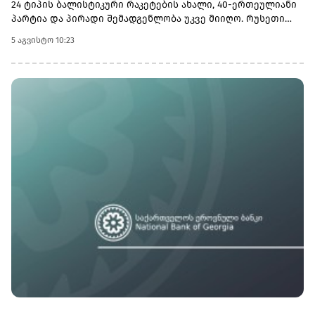
24 ტიპის ბალისტიკური რაკეტების ახალი, 40-ერთეულიანი
პარტია და პირადი შემადგენლობა უკვე მიიღო. რუსეთი
გეგმავს, რომ დაახლოებით 90 ჩრდილოეთ კორეელისგან
5 აგვისტო 10:23
შემდგარი ქვედანაყოფი თავისი 112-ე სარაკეტო ბრიგადის
შემადგენლობაში დააყენოს. შეიარაღების საბოლოო
მოცულობა, მათ შორის დამატებითი რაკეტებისა და
გამშვები დანადგარების მიწოდება, მომავალ თვეში
დაგეგმილ მოლაპარაკებებზე შეთანხმდება.უკრაინული
მხარის შეფასებით, რუსეთი ცდილობს ისარგებლოს
უკრაინის საჰაერო თავდაცვის სისტემების ნაკლებობით და
დარტყმები მძიმე ბალისტიკური რაკეტებით გაახშიროს,
რომელთა ჩამოგდებაც განსაკუთრებით რთულია.ივლისის
ბოლოს განხორციელებული შეტევა გახდა ჩრდილოეთ
კორეული ბალისტიკური რაკეტების გამოყენების პირველი
დაფიქსირებული შემთხვევა 2025 წლის აგვისტოს შემდეგ,
რისთვისაც სწორედ ახალი პარტიიდან მიღებული
რაკეტები გამოიყენეს. საერთო ჯამში, 2023 წლის ბოლოდან
2025 წლის აგვისტომდე ჩრდილოეთ კორეამ რუსეთს 150-ზე
მეტი ასეთი რაკეტა მიაწოდა.სარაკეტო ქვედანაყოფისა და
სამხედრო პერსონალის პირდაპირი განთავსება მოსკოვსა
და ფხენიანს შორის არსებული სამხედრო
თანამშრომლობის ახალ და უფრო მასშტაბურ ეტაპზე
გადასვლაზე მიუთითებს.