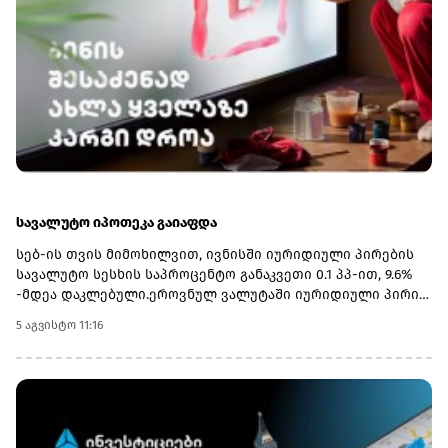
სახელმწიფო უნივერსიტეტმა, რომლებიც ტურიზმის
საგანმანათლებლო პროგრამებს
განახორციელებენ.მინისტრმა აღნიშნა, რომ რეგიონულ
უნივერსიტეტებში პრიორიტეტულ მიმართულებებად
სწორედ ვიწრო პროფილური სფეროები: პედაგოგიკა,
ტურიზმი და აგრარული პროგრამები განისაზღვრა, რის
გამოც იმ სასწავლებლებს, რომლებსაც ახალი
მიმართულებები დაემატათ, სტუდენტთა მიღების
კვოტებიც გაეზარდათ.
სავალუტო იპოთეკა გაიაფდა
სებ-ის თვის მიმოხილვით, ივნისში იურიდიული პირების
სავალუტო სესხის საპროცენტო განაკვეთი 0.1 პპ-ით, 9.6%
-მდეა დაკლებული.ეროვნულ ვალუტაში იურიდიული პირის
სესხზე პროცენტი 12.6%-ია, იპოთეკა - 11.5%-
5 აგვისტო 11:16
დან.მიმოხილვაშის ასევე სავალუტო დაკრედიტების
აჩქარებაზეა აღნიშნული, ტემპი 0.4 პპ-ით, 14.2%-მდე
გაიზარდა,ხოლო ეროვნული ვალუტით კი 0.2 პპ-
ით.ბანკების პორტფელში იპოთეკური სესხები 14.209 მლრდ
ლარია. მ.შ. 10 მლრდ ლარია ადგილობრივ ვალუტაში, 4.2
მლრდ ლარამდე ეკვივალენტი კი უცხოურ ვალუტაში..