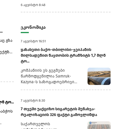
6 აგვისტო 8:48
ეკონომიკა
..
აც გზა
7 აგვისტო 16:51
ყაზახეთი ბაქო-თბილისი-ჯეიჰანის
ექტზე,
მილსადენით ნავთობის ტრანზიტს 1,7 მლნ
 და
ტო...
კომპანიის ეს გეგმები
.
წარმოდგენილია Samruk-
Kazyna-ს საზოგადოებრივი
ლის 11
საბჭოს სხდომაზე წარდგენილ
პრეზენტაციაში, რომელსაც
ადგილი
რუსული სააგენტო
7 აგვისტო 8:30
ნ ტო...
„ინტერფაქსი“ ავრცელებს.2025
7 თვეში უაქციზო სიგარეტის შენახვა-
წლის განმავლობაში
საბჭოს
რეალიზაციის 326 ფაქტი გამოვლინდა
„ყაზმუნაიგაზმა“ ბაქო-
თბილისი-ჯეიჰანის
საქართველოს
 ჩვენ
მილსადენით 1,3 მლნ ტონა
ისად,