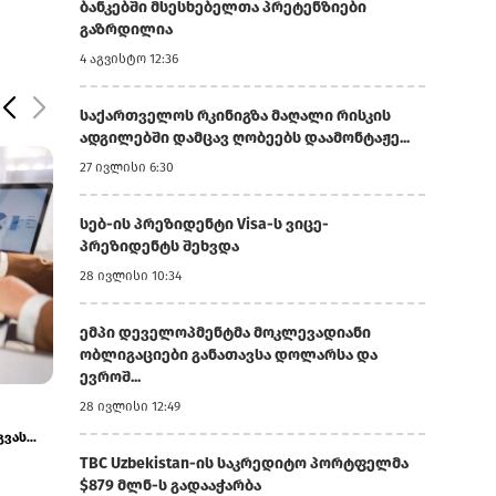
ბანკებში მსესხებელთა პრეტენზიები
გაზრდილია
4 აგვისტო 12:36
საქართველოს რკინიგზა მაღალი რისკის
ადგილებში დამცავ ღობეებს დაამონტაჟე...
27 ივლისი 6:30
სებ-ის პრეზიდენტი Visa-ს ვიცე-
პრეზიდენტს შეხვდა
28 ივლისი 10:34
ემპი დეველოპმენტმა მოკლევადიანი
ობლიგაციები განათავსა დოლარსა და
ევროშ...
23 ივლისი 12:07
17 ივლისი 11:02
28 ივლისი 12:49
ლი
ჯივიპი რუსთავში, აღმაშენებელზე
უმსხვილესი მ
.
სარეაბილიტაციო სამუშაოებს ახორციელებს
ინფრასტრუქტურ
მოტორსი...
TBC Uzbekistan-ის საკრედიტო პორტფელმა
$879 მლნ-ს გადააჭარბა