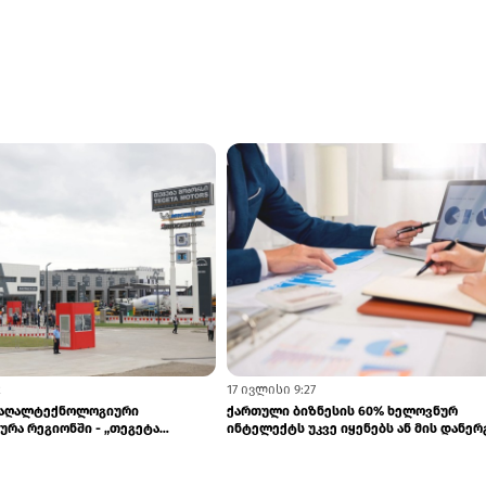
27 ივლისი 10:47
Baku-მ ბაქოში Bridgestone-ის
ქართულ ბაზარზე შესაძლოა თურქმენუ
ია გახსნა
წარმოების კერამიკა და სანტექნიკა გა..