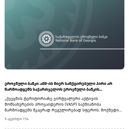
კოსმოსურ მონაცემთა ცენტრებში.Terafab-ის პროექტი
ჩიპების წარმოების მიმართულებით SpaceX-ისა და Tesla-ს
ტექნოლოგიური ინფრასტრუქტურის გაფართოებას
უკავშირდება.
ეროვნული ბანკი: აშშ-ის მიერ სანქცირებული პირი არ
წარმოადგენს საქართველოს ეროვნული ბანკის
რეგულირებულ სუბიექტს
„ქვეყნის ტერიტორიაზე ვირტუალური აქტივის
მომსახურების პროვაიდერის (VASP) საქმიანობა
წარმოადგენს მკაცრად რეგულირებად სფეროს. მოქმედი
კანონმდებლობის შესაბამისად, ნებისმიერი პირი,
9 აგვისტო 7:54
რომელიც ახორციელებს ამ ტიპის საქმიანობას, უნდა
გაიაროს სავალდებულო რეგისტრაცია საქართველოს