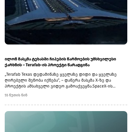
კასპიის მილსადენის კონსორციუმის ტერმინალი
მდებარეობს. სწორედ ამ მილსადენით ხორციელდება
ყაზახური ნავთობის დიდი ნაწილის ექსპორტი
საერთაშორისო ბაზრებზე.
ილონ მასკმა ტეხასში ჩიპების წარმოების უმსხვილესი
ქარხნის – Terafab-ის პროექტი წარადგინა
„Terafab Texas დედამიწაზე ყველაზე დიდი და ყველაზე
ღირებული შენობა იქნება“, – დაწერა მასკმა X-ზე და
პროექტის ამსახველი ვიდეო გამოაქვეყნა.SpaceX-ის
ვებგვერდზე გამოქვეყნებული ინფორმაციის მიხედვით,
55 წუთის წინ
ქარხნის ფართობი დაახლოებით 9.3 მილიონ კვადრატულ
მეტრს შეადგენს, რაც Terafab-ს მსოფლიოში ჩიპების
წარმოების უდიდეს ქარხანად აქცევს.კომპანიის
ინფორმაციით, ქარხანაში წარმოებული ჩიპები
გამოყენებული იქნება ჰუმანოიდ რობოტ Optimus-ში,
რობოტიზებულ ტაქსებში Cybercab-სა და SpaceX-ის