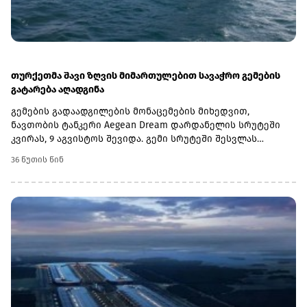
თურქეთმა შავი ზღვის მიმართულებით სავაჭრო გემების
გატარება აღადგინა
გემების გადაადგილების მონაცემების მიხედვით,
ნავთობის ტანკერი Aegean Dream დარდანელის სრუტეში
კვირას, 9 აგვისტოს შევიდა. გემი სრუტეში შესვლას
ხუთშაბათიდან ელოდებოდა. მისი საბოლოო
36 წუთის წინ
დანიშნულების ადგილი ნოვოროსიისკში კასპიის
მილსადენის კონსორციუმის (CPC) ტერმინალია.კვირა
დილით სრუტე გაიარა ასევე კონტეინერმზიდმა Mehmet
Kahveci A-მ, რომელიც ასევე ნოვოროსიისკისკენ
მიემართებოდა.მანამდე თურქეთის სანაპირო
უსაფრთხოების გენერალური სამმართველო უკრაინისა და
რუსეთის პორტებისკენ მიმავალ გემებს ატყობინებდა, რომ
სატრანზიტო ნებართვების გაცემა დროებით შეჩერებული
იყო.სრუტეებით მოძრაობის აღდგენა მნიშვნელოვანია
შავი ზღვის სავაჭრო და ენერგეტიკული ლოგისტიკისთვის,
მათ შორის ნოვოროსიისკის მიმართულებით, სადაც