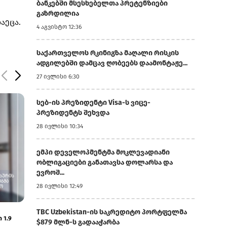
ბანკებში მსესხებელთა პრეტენზიები
გაზრდილია
აეცა.
4 აგვისტო 12:36
საქართველოს რკინიგზა მაღალი რისკის
ადგილებში დამცავ ღობეებს დაამონტაჟე...
27 ივლისი 6:30
სებ-ის პრეზიდენტი Visa-ს ვიცე-
პრეზიდენტს შეხვდა
28 ივლისი 10:34
ემპი დეველოპმენტმა მოკლევადიანი
ობლიგაციები განათავსა დოლარსა და
ევროშ...
28 ივლისი 12:49
5 აგვისტო 11:56
5 აგვისტო 11:51
TBC Uzbekistan-ის საკრედიტო პორტფელმა
ისკენ
ყაზბეგის საბაჟოზე ₾170 ათასის
აგრარული პროგ
$879 მლნ-ს გადააჭარბა
არადეკლარირებული ოქროს შემოტანის 6
სახელმწიფო უნ