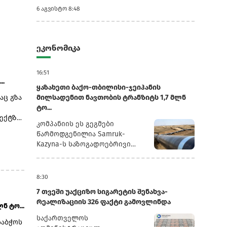
ფაქტი...
6 აგვისტო 8:48
ეკონომიკა
16:51
..
ყაზახეთი ბაქო-თბილისი-ჯეიჰანის
აც გზა
მილსადენით ნავთობის ტრანზიტს 1,7 მლნ
ტო...
ექტზე,
კომპანიის ეს გეგმები
 და
წარმოდგენილია Samruk-
Kazyna-ს საზოგადოებრივი
საბჭოს სხდომაზე წარდგენილ
.
პრეზენტაციაში, რომელსაც
რუსული სააგენტო
8:30
ლის 11
„ინტერფაქსი“ ავრცელებს.2025
7 თვეში უაქციზო სიგარეტის შენახვა-
წლის განმავლობაში
ადგილი
რეალიზაციის 326 ფაქტი გამოვლინდა
„ყაზმუნაიგაზმა“ ბაქო-
ნ ტო...
თბილისი-ჯეიჰანის
საქართველოს
საბჭოს
მილსადენით 1,3 მლნ ტონა