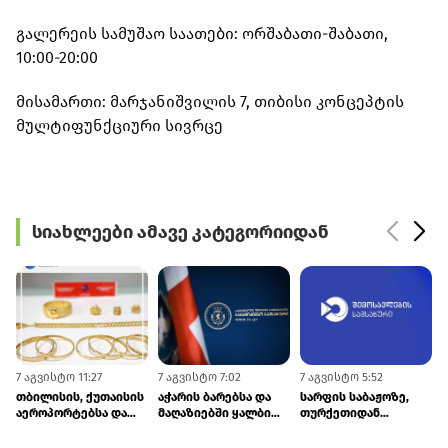
გალერეის სამუშაო საათები: ორშაბათი-შაბათი,
10:00-20:00
მისამართი: მარჯანიშვილის 7, თიბისი კონცეპტის
მულტიფუნქციური სივრცე
სიახლეები ამავე კატეგორიიდან
7 აგვისტო 11:27
7 აგვისტო 7:02
7 აგვისტო 5:52
5
თბილისის, ქუთაისის
აჭარის ბარებსა და
სარფის საბაჟოზე,
აეროპორტებსა და
მაღაზიებში ყალბი
თურქეთიდან
სარფში ₾187 000-ზე
ვისკი და არაყი
რუსეთისკენ მიმავალ
მეტი ღირებულების
იყიდებოდა
ტვირთზე