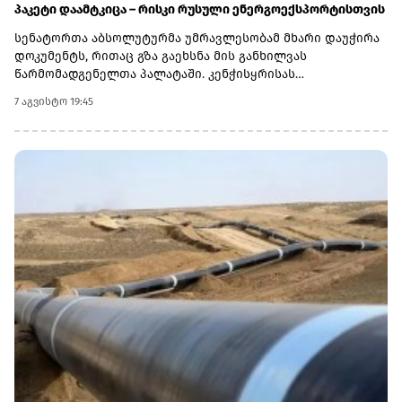
პაკეტი დაამტკიცა – რისკი რუსული ენერგოექსპორტისთვის
სენატორთა აბსოლუტურმა უმრავლესობამ მხარი დაუჭირა
დოკუმენტს, რითაც გზა გაეხსნა მის განხილვას
წარმომადგენელთა პალატაში. კენჭისყრისას
თავდაპირველი დათვლით დაფიქსირდა 68 ხმა 9-ის
7 აგვისტო 19:45
წინააღმდეგ კანონპროექტზე, სახელწოდებით „ლინდსი ო.
გრემის 2026 წლის სანქციების აქტი რუსეთისა და ირანის
წინააღმდეგ“. საბოლოო დათვლით შედეგი 86 ხმა 11-ის
წინააღმდეგ აღმოჩნდა.დოკუმენტს ახლა
წარმომადგენელთა პალატა განიხილავს, რის შემდეგაც მას
აშშ-ის პრეზიდენტმა დონალდ ტრამპმა უნდა მოაწეროს
ხელი. უცნობია, როდის განიხილავს კანონპროექტს
პალატა.კანონპროექტის ინიციატორად დასახელებულია
სენატორი ლინდსი გრემი, რომელიც 2026 წლის 11 ივლისს
გარდაიცვალა. „ეს კანონი პუტინს მტკივნეულ ადგილზე
ურტყამს“, - განაცხადა მისმა დამ დარლინ გრემ ნორდონმა,
რომელმაც სენატში მისი ადგილი დაიკავა.„დღეს ზელენსკი
ამას უკრაინიდან აკვირდება, ხოლო პუტინი - მოსკოვიდან“,
- განაცხადა სენატორმა რიჩარდ ბლუმენთალმა,
დემოკრატმა კონექტიკუტის შტატიდან, რომელიც სამხრეთ
კაროლინას აწგანსვენებულ სენატორ ლინდსი გრემთან
ერთად მუშაობდა სანქციების პაკეტზე. „მინდა ვიფიქრო,