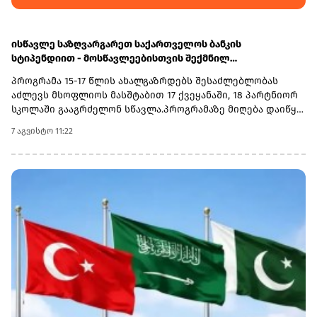
ისწავლე საზღვარგარეთ საქართველოს ბანკის
სტიპენდიით - მოსწავლეებისთვის შექმნილ
საერთაშორისო პროგრამაზე მიღება დაიწყო
პროგრამა 15-17 წლის ახალგაზრდებს შესაძლებლობას
აძლევს მსოფლიოს მასშტაბით 17 ქვეყანაში, 18 პარტნიორ
სკოლაში გააგრძელონ სწავლა.პროგრამაზე მიღება დაიწყო
და 30 სექტემბერს დასრულდება. რეგისტრაციისთვის
7 აგვისტო 11:22
ეწვიეთ ვებგვერდს. ინფორმაციისთვის, გაერთიანებული
მსოფლიო სკოლები (UWC) წარმოადგენს საერთაშორისო
საგანმანათლებლო მოძრაობას ახალგაზრდებისთვის,
რომლის მიზანია, განათლება გამოიყენოს როგორც ძალა
სხვადასხვა ერისა და კულტურის დასაახლოებლად და ამ
გზით შეუწყოს ხელი მშვიდობიანი და მდგრადი მომავლის
შექმნას. UWC მსოფლიოს სხვადასხვა კონტინენტის 18
საერთაშორისო სკოლასა და კოლეჯს აერთიანებს.
პროგრამის ფარგლებში სწავლება მიმდინარეობს 17
სხვადასხვა ქვეყანაში, მათ შორის − კანადაში, აშშ-ში,
ჩინეთში, იაპონიაში, ტაილანდში, გერმანიასა და
იტალიაში.საქართველოს ბანკმა UWC Georgia-სთან
თანამშრომლობა 2025 წელს დაიწყო და უკვე გამოავლინა 2