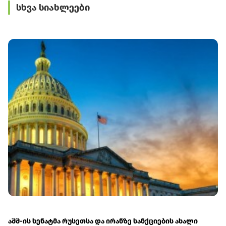
სხვა სიახლეები
ოქროს უკანონოდ
წარმოშობის
შემოტანის 7 ფაქტი
სერტიფიკატი
აღიკვეთა
გაყალბებული
აღმოჩნდა
აშშ-ის სენატმა რუსეთსა და ირანზე სანქციების ახალი