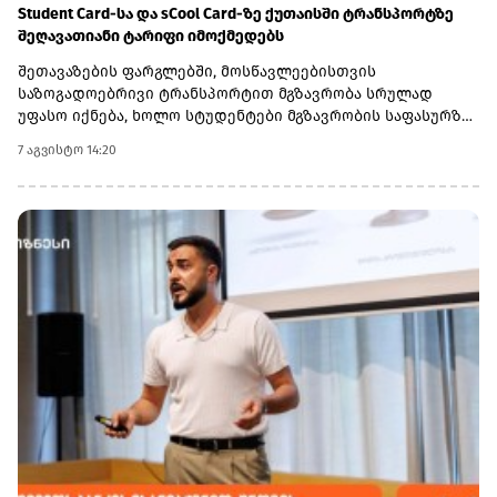
რომ Lion Finance Group-ში ჯგუფის ინვესტიციიდან (14.9%-
Student Card-სა და sCool Card-ზე ქუთაისში ტრანსპორტზე
იანი წილობრივი მონაწილეობა) სავარაუდო დივიდენდური
შეღავათიანი ტარიფი იმოქმედებს
შემოსავლების გათვალისწინებით, მოსალოდნელია, რომ
შეთავაზების ფარგლებში, მოსწავლეებისთვის
ჯგუფი 2029 წლის ბოლომდე მნიშვნელოვან ჭარბ ფულად
საზოგადოებრივი ტრანსპორტით მგზავრობა სრულად
სახსრებს დააგროვებს.
უფასო იქნება, ხოლო სტუდენტები მგზავრობის საფასურზე
50%-იან შეღავათს მიიღებენ.
7 აგვისტო 14:20