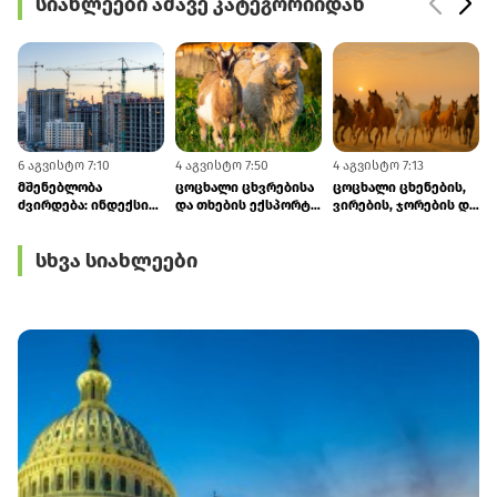
სიახლეები ამავე კატეგორიიდან
6 აგვისტო 7:10
4 აგვისტო 7:50
4 აგვისტო 7:13
3
მშენებლობა
ცოცხალი ცხვრებისა
ცოცხალი ცხენების,
ძვირდება: ინდექსის
და თხების ექსპორტი
ვირების, ჯორების და
ზრდა ხელფასებისა
618.9%-ით გაიზარდა
ჯორცხენების
და ლოგისტიკური
იმპორტი 283%-ით
სხვა სიახლეები
ხარჯების მატებამ
გაიზარდა
განაპირობა