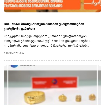
BOG-მ SME ბიზნესისთვის შრომის უსაფრთხოების
ვორკშოპი გამართა
შეხვედრა სახელწოდებით „შრომის უსაფრთხოება:
რისკიდან უპირატესობამდე“ შრომის უსაფრთხოების
ექსპერტმა, გიორგი თოდაძემ ჩაატარა. ვორკშოპის
ფარგლებში მონაწილეებმა მიიღეს პრაქტიკული ცოდნა
7 აგვისტო 13:42
იმის შესახებ, თუ როგორ იქცევა უსაფრთხოების
სტანდარტების დანერგვა ბიზნესის მდგრადი
განვითარების, ფინანსური სტაბილურობისა და
რეპუტაციის გაძლიერების ინსტრუმენტად.ღონისძიებაზე
განხილული იყო ისეთი მნიშვნელოვანი საკითხები,
როგორიცაა უსაფრთხოების ეკონომიკა და ინვესტიციის
უკუგება (ROI); როგორ გადაიქცეს უსაფრთხოება ბიზნესის
სტრატეგიულ უპირატესობად; თანამშრომელთა
რესურსების მართვა; ლიდერის როლი უსაფრთხოების
კულტურის ჩამოყალიბებაში და ნდობაზე დაფუძნებული
სამუშაო გარემოს შექმნა.მონაწილეებმა ასევე მიიღეს